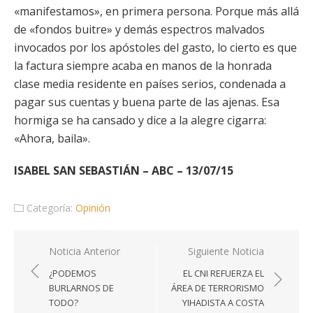
«manifestamos», en primera persona. Porque más allá
de «fondos buitre» y demás espectros malvados
invocados por los apóstoles del gasto, lo cierto es que
la factura siempre acaba en manos de la honrada
clase media residente en países serios, condenada a
pagar sus cuentas y buena parte de las ajenas. Esa
hormiga se ha cansado y dice a la alegre cigarra:
«Ahora, baila».
ISABEL SAN SEBASTIÁN – ABC – 13/07/15
Categoría:
Opinión
Navegación
Noticia Anterior
Siguiente Noticia
de
¿PODEMOS
EL CNI REFUERZA EL
entradas
BURLARNOS DE
ÁREA DE TERRORISMO
TODO?
YIHADISTA A COSTA