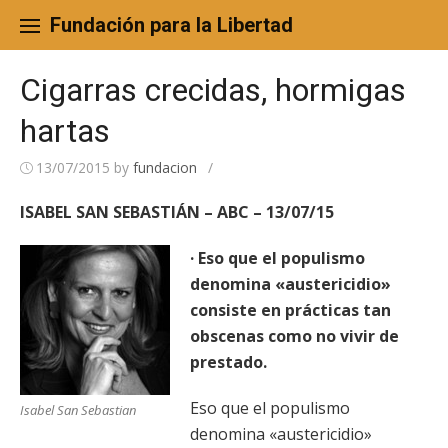
Skip
to
Fundación para la Libertad
content
Cigarras crecidas, hormigas
hartas
13/07/2015
by
fundacion
/
ISABEL SAN SEBASTIÁN – ABC – 13/07/15
· Eso que el populismo
denomina «austericidio»
consiste en prácticas tan
obscenas como no vivir de
prestado.
Eso que el populismo
Isabel San Sebastian
denomina «austericidio»