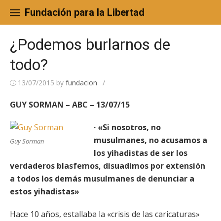
Skip
to
Fundación para la Libertad
content
¿Podemos burlarnos de
todo?
13/07/2015
by
fundacion
/
GUY SORMAN – ABC – 13/07/15
· «Si nosotros, no
musulmanes, no acusamos a
Guy Sorman
los yihadistas de ser los
verdaderos blasfemos, disuadimos por extensión
a todos los demás musulmanes de denunciar a
estos yihadistas»
Hace 10 años, estallaba la «crisis de las caricaturas»