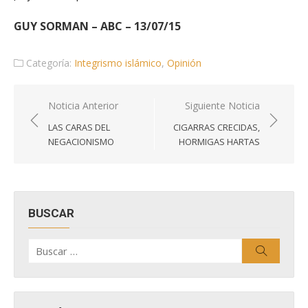
GUY SORMAN – ABC – 13/07/15
Categoría:
Integrismo islámico
,
Opinión
Navegación
Noticia Anterior
Siguiente Noticia
de
LAS CARAS DEL
CIGARRAS CRECIDAS,
entradas
NEGACIONISMO
HORMIGAS HARTAS
BUSCAR
Buscar
Buscar
por: