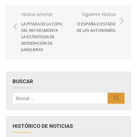
Navegación
Noticia Anterior
Siguiente Noticia
de
LA PITADA DE LA COPA
O ESPAÑA O ESTADO
entradas
DEL REY DESMONTA
DE LAS AUTONOMÍAS
LA ESTRATEGIA DE
MODERACIÓN DE
JUNQUERAS
BUSCAR
Buscar
Buscar
por:
HISTÓRICO DE NOTICIAS