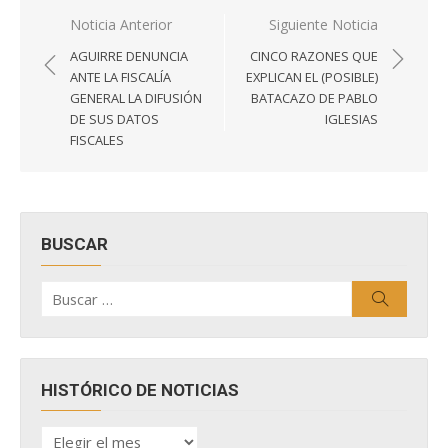
Navegación
Noticia Anterior
Siguiente Noticia
de
AGUIRRE DENUNCIA
CINCO RAZONES QUE
entradas
ANTE LA FISCALÍA
EXPLICAN EL (POSIBLE)
GENERAL LA DIFUSIÓN
BATACAZO DE PABLO
DE SUS DATOS
IGLESIAS
FISCALES
BUSCAR
Buscar
Buscar
por:
HISTÓRICO DE NOTICIAS
HISTÓRICO
DE