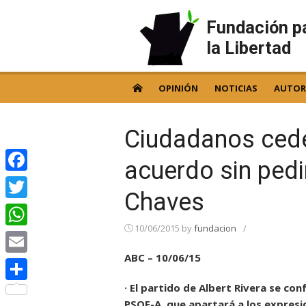
Skip
to
Fundación p
content
la Libertad
OPINIÓN
NOTICIAS
AUTOR
Ciudadanos cede 
acuerdo sin pedi
Facebook
Chaves
Twitter
10/06/2015
by
fundacion
/
WhatsApp
ABC – 10/06/15
Email
· El partido de Albert Rivera se co
Compartir
PSOE-A, que apartará a los expresi