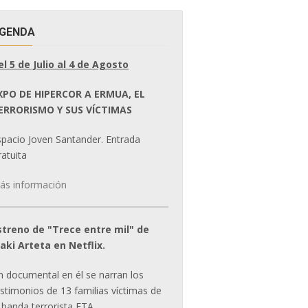
GENDA
el 5 de Julio al 4 de Agosto
XPO DE HIPERCOR A ERMUA, EL
ERRORISMO Y SUS VÍCTIMAS
spacio Joven Santander. Entrada
atuita
ás información
streno de "Trece entre mil" de
ñaki Arteta en Netflix.
n documental en él se narran los
estimonios de 13 familias víctimas de
 banda terrorista ETA.