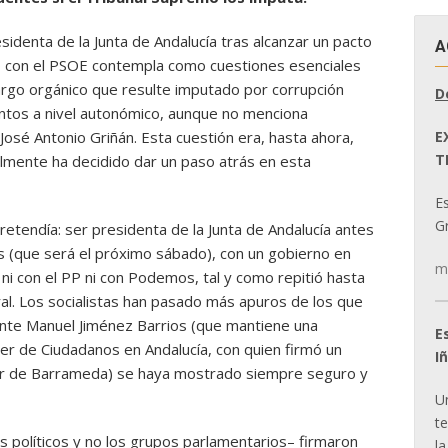
identa de la Junta de Andalucía tras alcanzar un pacto
A
o con el PSOE contempla como cuestiones esenciales
cargo orgánico que resulte imputado por corrupción
D
mientos a nivel autonómico, aunque no menciona
E
José Antonio Griñán. Esta cuestión era, hasta ahora,
T
lmente ha decidido dar un paso atrás en esta
E
Gr
e pretendía: ser presidenta de la Junta de Andalucía antes
os (que será el próximo sábado), con un gobierno en
m
r ni con el PP ni con Podemos, tal y como repitió hasta
al. Los socialistas han pasado más apuros de los que
nte Manuel Jiménez Barrios (que mantiene una
E
íder de Ciudadanos en Andalucía, con quien firmó un
I
ar de Barrameda) se haya mostrado siempre seguro y
U
t
s políticos y no los grupos parlamentarios– firmaron
la