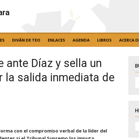
ara
ES
DIVÁN DE TEO
ENLACES
AGENDA
LIBROS
ACERCA D
ante Díaz y sella un
B
r la salida inmediata de
B
po
H
H
D
nforma con el compromiso verbal de la líder del
N
dentes si el Tribunal Supremo los imputa.