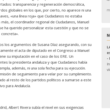
rtados: transparencia y regeneración democrática,
m
dos globales en los que, por cierto, no aparece ni una
haves, «una línea roja» que Ciudadanos no estaba
s más, el coordinador regional de Ciudadanos, Manuel
se ha querido personalizar esta cuestión y que no se
 concreta».
N
dos los argumentos de Susana Díaz asegurando, con su
L
icamente el acta de diputado en el Congreso a Manuel
e
ene su imputación en el caso de los ERE. Un
-
tes la presidenta andaluza y que Ciudadanos había
I
mpla, además, ni una sola fecha para su ejecución.
ví
omisión de seguimiento para velar por su cumplimiento.
 al resto de los partidos políticos a sumarse a este
vo para Andalucía.
drid, Albert Rivera subía el nivel en sus exigencias