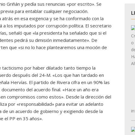
io Griñán y pedía sus renuncias «por escrito». Se
revia para entablar cualquier negociación.
L
atrás en esa exigencia y se ha conformado con la
 a los imputados por corrupción política. El secretario
as, señaló que «la presidenta ha señalado que si el
dentes pedirá su dimisión inmediatamente». De
ten que «si no lo hace plantearemos una moción de
 tacticismo por haber dilatado tanto tiempo la
acuerdo después del 24-M. «Los que han tardado en
ñala Hervías. El partido de Rivera cifra en un 90% las
 documento del acuerdo final. «Hace un año era
sen compromisos como estos». Desde la dirección del
liza por «responsabilidad» para evitar un adelanto
in
ta de un acuerdo de gobierno y exigiendo desde la
e el PP en 35 años».