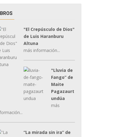
IBROS
"El Crepúsculo de Dios"
de Luis Haranburu
Altuna
más información...
"Lluvia de
Fango” de
Maite
Pagazaurt
undúa
más
formación...
“La mirada sin ira” de