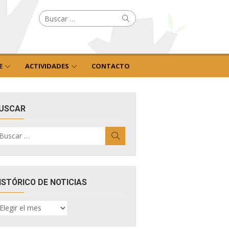
Buscar
Buscar
por:
E
ACTIVIDADES
CONTACTO
USCAR
uscar
Buscar
r:
ISTÓRICO DE NOTICIAS
ISTÓRICO
E
OTICIAS