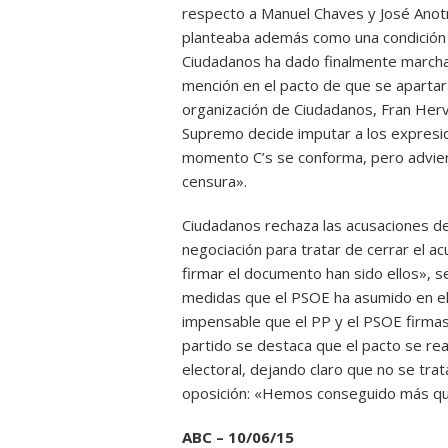
respecto a Manuel Chaves y José Anotn
planteaba además como una condición p
Ciudadanos ha dado finalmente marcha 
mención en el pacto de que se apartará
organización de Ciudadanos, Fran Herví
Supremo decide imputar a los expresi
momento C’s se conforma, pero advier
censura».
Ciudadanos rechaza las acusaciones de
negociación para tratar de cerrar el 
firmar el documento han sido ellos», se
medidas que el PSOE ha asumido en el
impensable que el PP y el PSOE firma
partido se destaca que el pacto se rea
electoral, dejando claro que no se tra
oposición: «Hemos conseguido más qu
ABC – 10/06/15