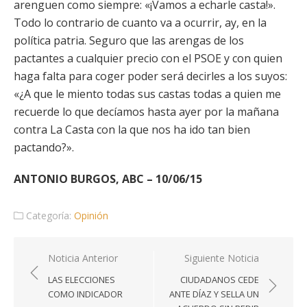
arenguen como siempre: «¡Vamos a echarle casta!».
Todo lo contrario de cuanto va a ocurrir, ay, en la
política patria. Seguro que las arengas de los
pactantes a cualquier precio con el PSOE y con quien
haga falta para coger poder será decirles a los suyos:
«¿A que le miento todas sus castas todas a quien me
recuerde lo que decíamos hasta ayer por la mañana
contra La Casta con la que nos ha ido tan bien
pactando?».
ANTONIO BURGOS, ABC – 10/06/15
Categoría:
Opinión
Navegación
Noticia Anterior
Siguiente Noticia
de
LAS ELECCIONES
CIUDADANOS CEDE
entradas
COMO INDICADOR
ANTE DÍAZ Y SELLA UN