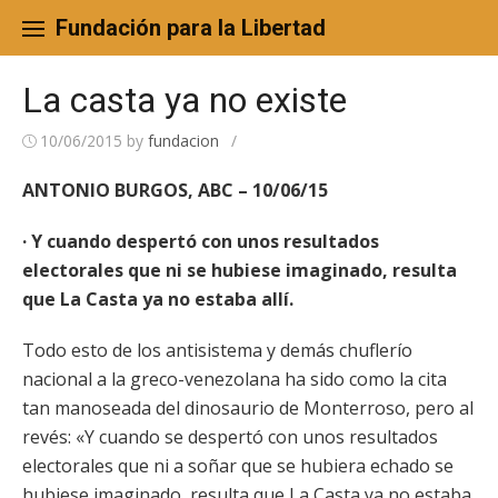
Skip
to
Fundación para la Libertad
content
La casta ya no existe
10/06/2015
by
fundacion
/
ANTONIO BURGOS, ABC – 10/06/15
· Y cuando despertó con unos resultados
electorales que ni se hubiese imaginado, resulta
que La Casta ya no estaba allí.
Todo esto de los antisistema y demás chuflerío
nacional a la greco-venezolana ha sido como la cita
tan manoseada del dinosaurio de Monterroso, pero al
revés: «Y cuando se despertó con unos resultados
electorales que ni a soñar que se hubiera echado se
hubiese imaginado, resulta que La Casta ya no estaba