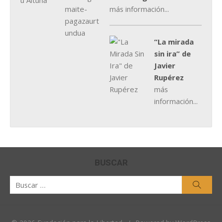
más información...
“La mirada
sin ira” de
Javier
Rupérez
más
información...
BUSCAR
Buscar
Busca
por: