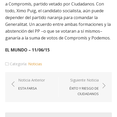
a Compromís, partido vetado por Ciudadanos. Con
todo, Ximo Puig, el candidato socialista, aún puede
depender del partido naranja para comandar la
Generalitat. Un acuerdo entre ambas formaciones y la
abstención del PP –o que se votaran a sí mismos–
ganaría a la suma de votos de Compromís y Podemos.
EL MUNDO – 11/06/15
Categoría:
Noticias
Navegación
Noticia Anterior
Siguiente Noticia
de
ESTA FARSA
ÉXITO Y RIESGO DE
entradas
CIUDADANOS