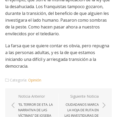
la desahuciada. Los franquistas tampoco gozaron,
durante la transición, del beneficio de que alguien les
investigara el lado humano. Pasaron como sombras
de la peste. Como hacen pasar ahora a nuestros
envilecidos por el telediario.
La farsa que se quiere contar es obvia, pero repugna
a las personas adultas, y es la de que estamos
iniciando una difícil y arriesgada transición a la
democracia.
Categoría:
Opinión
Navegación
Noticia Anterior
Siguiente Noticia
de
“EL TERROR DE ETA. LA
CIUDADANOS MARCA
entradas
NARRATIVA DE LAS
LA HOJA DE RUTA EN
VÍCTIMAS” DE JOSEBA
LAS INVESTIDURAS DE