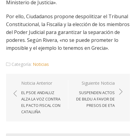
Ministerio de Justicia».
Por ello, Ciudadanos propone despolitizar el Tribunal
Constitucional, la Fiscalía y la elección de los miembros
del Poder Judicial para garantizar la separación de
poderes. Según Rivera, «no se puede prometer lo
imposible y el ejemplo lo tenemos en Grecia».
Categoría:
Noticias
Navegación
Noticia Anterior
Siguiente Noticia
de
EL PSOE ANDALUZ
SUSPENDEN ACTOS
entradas
ALZA LA VOZ CONTRA
DE BILDU A FAVOR DE
EL PACTO FISCAL CON
PRESOS DE ETA
CATALUÑA