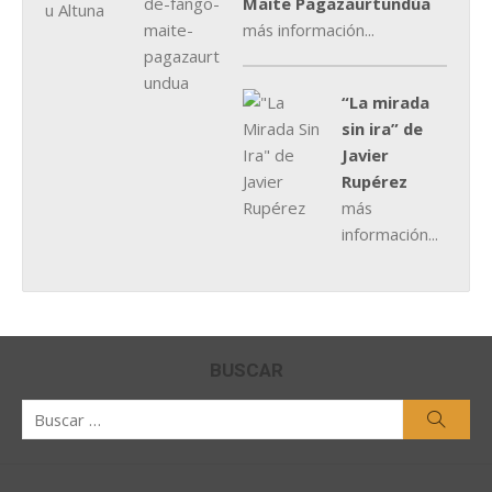
Maite Pagazaurtundúa
más información...
“La mirada
sin ira” de
Javier
Rupérez
más
información...
BUSCAR
Buscar
Busca
por: