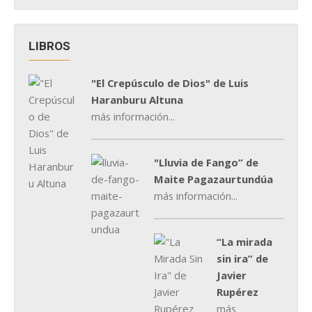
LIBROS
"El Crepúsculo de Dios" de Luis
Haranburu Altuna
más información...
"Lluvia de Fango” de
Maite Pagazaurtundúa
más información...
“La mirada
sin ira” de
Javier
Rupérez
más