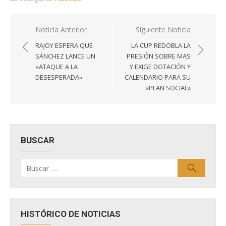
Navegación
Noticia Anterior
Siguiente Noticia
de
RAJOY ESPERA QUE
LA CUP REDOBLA LA
entradas
SÁNCHEZ LANCE UN
PRESIÓN SOBRE MAS
«ATAQUE A LA
Y EXIGE DOTACIÓN Y
DESESPERADA»
CALENDARIO PARA SU
«PLAN SOCIAL»
BUSCAR
Buscar
Buscar
por:
HISTÓRICO DE NOTICIAS