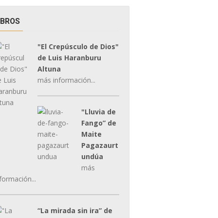
IBROS
"El Crepúsculo de Dios"
de Luis Haranburu
Altuna
más información...
"Lluvia de
Fango” de
Maite
Pagazaurt
undúa
más
formación...
“La mirada sin ira” de