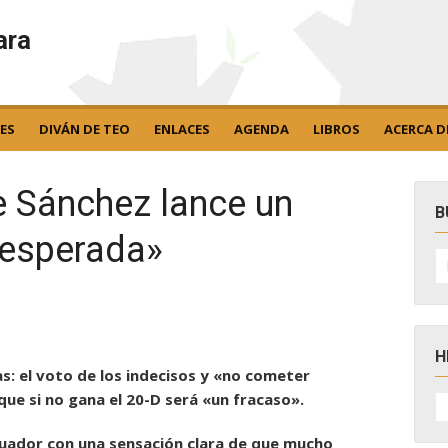
ara
ES
DIVÁN DE TEO
ENLACES
AGENDA
LIBROS
ACERCA D
e Sánchez lance un
B
sesperada»
B
po
H
as: el voto de los indecisos y «no cometer
H
 que si no gana el 20-D será «un fracaso».
D
N
ecuador con una sensación clara de que mucho