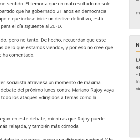
mo sentido. El temor a que un mal resultado no solo
al partido que ha gobernado 21 años en democracia
m
 o que incluso inicie un declive definitivo, está
para el día siguiente al 20-D.
ndo, pero no tanto. De hecho, recuerdan que este
N
ás de lo que estamos viendo», y por eso no cree que
e ha comentado.
L
e
-
I
íder socialista atraviesa un momento de máxima
ví
l debate del próximo lunes contra Mariano Rajoy vaya
todo los ataques «dirigidos a temas como la
 juega» en este debate, mientras que Rajoy puede
 más relajada, y también más cómoda.
 debate a cuatro», avanza un dirigente nacional. Y lo