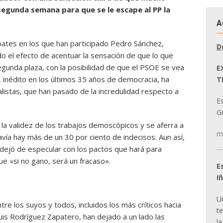
segunda semana para que se le escape al PP la
A
ebates en los que han participado Pedro Sánchez,
D
ido el efecto de acentuar la sensación de que lo que
segunda plaza, con la posibilidad de que el PSOE se vea
E
 inédito en los últimos 35 años de democracia, ha
T
ialistas, que han pasado de la incredulidad respecto a
E
Gr
r la validez de los trabajos demoscópicos y se aferra a
m
avía hay más de un 30 por ciento de indecisos. Aun así,
dejó de especular con los pactos que hará para
ue «si no gano, será un fracaso».
E
I
U
ntre los suyos y todos, incluidos los más críticos hacia
t
uis Rodríguez Zapatero, han dejado a un lado las
la