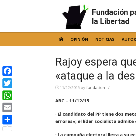
Skip
to
Fundación p
content
la Libertad
OPINIÓN
NOTICIAS
AUTOR
Rajoy espera qu
«ataque a la de
Facebook
11/12/2015
by
fundacion
/
Twitter
ABC – 11/12/15
WhatsApp
· El candidato del PP tiene dos met
Email
errores»; el líder socialista admite
Compartir
· La campaña electoral llega a su 