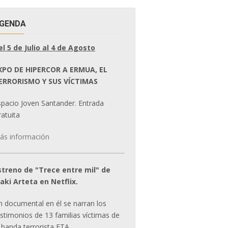
GENDA
el 5 de Julio al 4 de Agosto
XPO DE HIPERCOR A ERMUA, EL
ERRORISMO Y SUS VÍCTIMAS
spacio Joven Santander. Entrada
atuita
ás información
streno de "Trece entre mil" de
ñaki Arteta en Netflix.
n documental en él se narran los
estimonios de 13 familias víctimas de
 banda terrorista ETA.