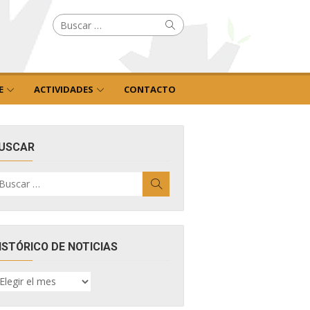
Buscar
Buscar
por:
E
ACTIVIDADES
CONTACTO
USCAR
uscar
Buscar
r:
ISTÓRICO DE NOTICIAS
ISTÓRICO
E
OTICIAS