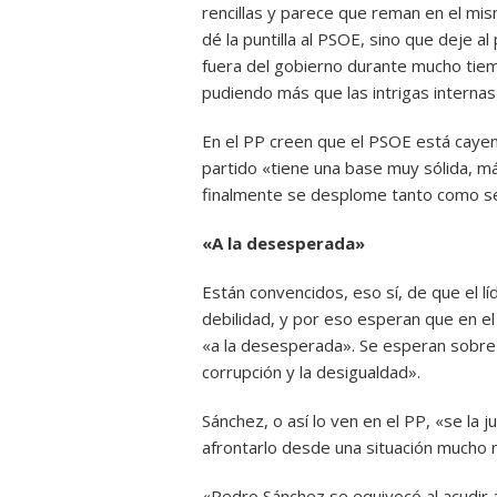
rencillas y parece que reman en el mis
dé la puntilla al PSOE, sino que deje 
fuera del gobierno durante mucho tiempo
pudiendo más que las intrigas internas 
En el PP creen que el PSOE está caye
partido «tiene una base muy sólida, m
finalmente se desplome tanto como s
«A la desesperada»
Están convencidos, eso sí, de que el l
debilidad, y por eso esperan que en e
«a la desesperada». Se esperan sobre 
corrupción y la desigualdad».
Sánchez, o así lo ven en el PP, «se la
afrontarlo desde una situación mucho
«Pedro Sánchez se equivocó al acudir al