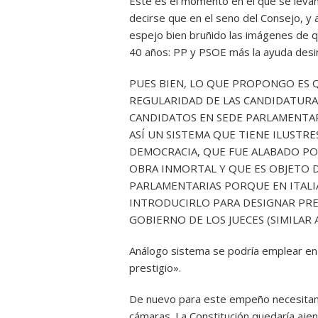
Éste es el momento en el que se levant
decirse que en el seno del Consejo, y 
espejo bien bruñido las imágenes de q
40 años: PP y PSOE más la ayuda desi
PUES BIEN, LO QUE PROPONGO ES 
REGULARIDAD DE LAS CANDIDATURA
CANDIDATOS EN SEDE PARLAMENTAR
ASÍ UN SISTEMA QUE TIENE ILUSTRE
DEMOCRACIA, QUE FUE ALABADO PO
OBRA INMORTAL Y QUE ES OBJETO D
PARLAMENTARIAS PORQUE EN ITALI
INTRODUCIRLO PARA DESIGNAR PR
GOBIERNO DE LOS JUECES (SIMILAR 
Análogo sistema se podría emplear en 
prestigio».
De nuevo para este empeño necesitamo
cámaras. La Constitución quedaría ajen