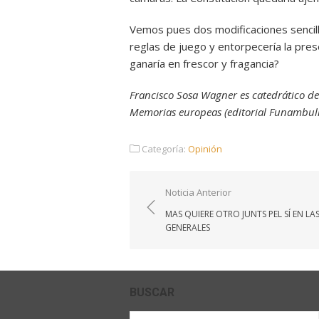
Vemos pues dos modificaciones sencill
reglas de juego y entorpecería la presen
ganaría en frescor y fragancia?
Francisco Sosa Wagner es catedrático de 
Memorias europeas (editorial Funambuli
Categoría:
Opinión
Navegación
Noticia Anterior
de
MAS QUIERE OTRO JUNTS PEL SÍ EN LA
entradas
GENERALES
BUSCAR
Buscar