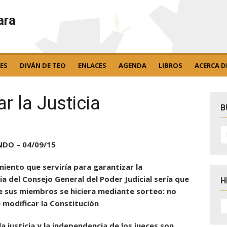
ara
ES
DIVÁN DE TEO
ENLACES
AGENDA
LIBROS
ACERCA D
r la Justicia
B
B
po
DO – 04/09/15
miento que serviría para garantizar la
a del Consejo General del Poder Judicial sería que
H
de sus miembros se hiciera mediante sorteo: no
H
e modificar la Constitución
D
N
, la justicia y la independencia de los jueces son