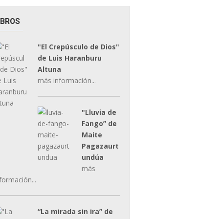
IBROS
"El Crepúsculo de Dios"
de Luis Haranburu
Altuna
más información...
"Lluvia de
Fango” de
Maite
Pagazaurt
undúa
más
formación...
“La mirada sin ira” de