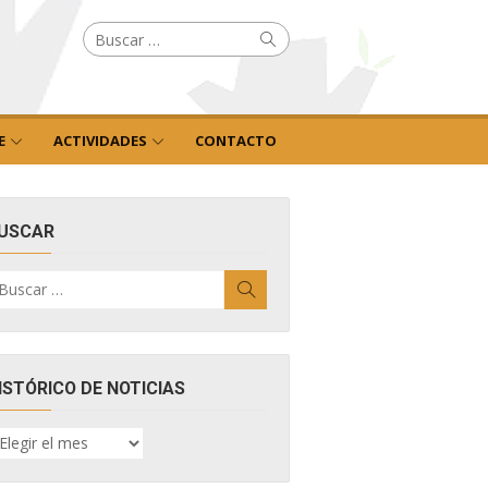
Buscar
Buscar
por:
E
ACTIVIDADES
CONTACTO
USCAR
uscar
Buscar
r:
ISTÓRICO DE NOTICIAS
ISTÓRICO
E
OTICIAS