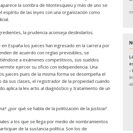
 reaparece la sombra de Montesquieu y más de uno se
m
l espíritu de las leyes con una organización como
cial.
redientes, la prudencia aconseja deslindarlos.
N
en España los jueces han ingresado en la carrera por
enden de acuerdo con reglas previsibles, se
L
etiéndose a exámenes competitivos, sus sueldos
e
ermite ejercer su oficio con independencia. Una
-
 los jueces pues de la misma forma se desempeña el
I
o da sus clases, el registrador de la propiedad cuando
ví
o aplica la lex artis al diagnóstico y tratamiento de un
? ¿por qué se habla de la politización de la Justicia?
iales a los que se llega por medio de nombramientos
rticipan de la sustancia política. Son los de