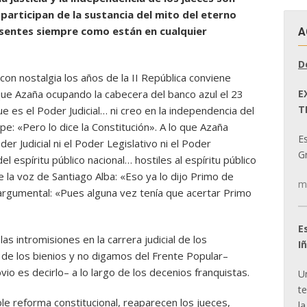
participan de la sustancia del mito del eterno
sentes siempre como están en cualquier
A
D
n nostalgia los años de la II República conviene
E
ue Azaña ocupando la cabecera del banco azul el 23
T
 es el Poder Judicial… ni creo en la independencia del
mpe: «Pero lo dice la Constitución». A lo que Azaña
E
der Judicial ni el Poder Legislativo ni el Poder
Gr
 espíritu público nacional… hostiles al espíritu público
 la voz de Santiago Alba: «Eso ya lo dijo Primo de
m
a argumental: «Pues alguna vez tenía que acertar Primo
E
as intromisiones en la carrera judicial de los
I
 de los bienios y no digamos del Frente Popular–
io es decirlo– a lo largo de los decenios franquistas.
U
t
ble reforma constitucional, reaparecen los jueces,
la