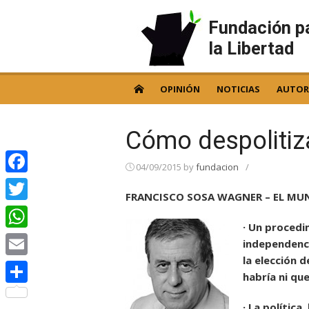
Skip
to
Fundación p
content
la Libertad
OPINIÓN
NOTICIAS
AUTOR
Cómo despolitiza
04/09/2015
by
fundacion
/
Facebook
FRANCISCO SOSA WAGNER – EL MUN
Twitter
· Un procedi
WhatsApp
independenci
la elección 
Email
habría ni qu
Compartir
· La política