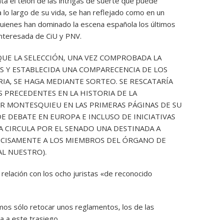
a el telón de las intrigas de suerte que puede
a lo largo de su vida, se han reflejado como en un
uienes han dominado la escena española los últimos
nteresada de CiU y PNV.
QUE LA SELECCIÓN, UNA VEZ COMPROBADA LA
S Y ESTABLECIDA UNA COMPARECENCIA DE LOS
IA, SE HAGA MEDIANTE SORTEO. SE RESCATARÍA
S PRECEDENTES EN LA HISTORIA DE LA
R MONTESQUIEU EN LAS PRIMERAS PÁGINAS DE SU
E DEBATE EN EUROPA E INCLUSO DE INICIATIVAS
A CIRCULA POR EL SENADO UNA DESTINADA A
ECISAMENTE A LOS MIEMBROS DEL ÓRGANO DE
AL NUESTRO).
relación con los ocho juristas «de reconocido
s sólo retocar unos reglamentos, los de las
a a este trasiego.