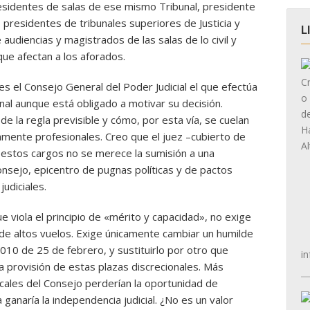
esidentes de salas de ese mismo Tribunal, presidente
, presidentes de tribunales superiores de Justicia y
L
audiencias y magistrados de las salas de lo civil y
ue afectan a los aforados.
es el Consejo General del Poder Judicial el que efectúa
al aunque está obligado a motivar su decisión.
e la regla previsible y cómo, por esta vía, se cuelan
amente profesionales. Creo que el juez –cubierto de
a estos cargos no se merece la sumisión a una
nsejo, epicentro de pugnas políticas y de pactos
udiciales.
e viola el principio de «mérito y capacidad», no exige
y de altos vuelos. Exige únicamente cambiar un humilde
010 de 25 de febrero, y sustituirlo por otro que
in
la provisión de estas plazas discrecionales. Más
ocales del Consejo perderían la oportunidad de
 ganaría la independencia judicial. ¿No es un valor