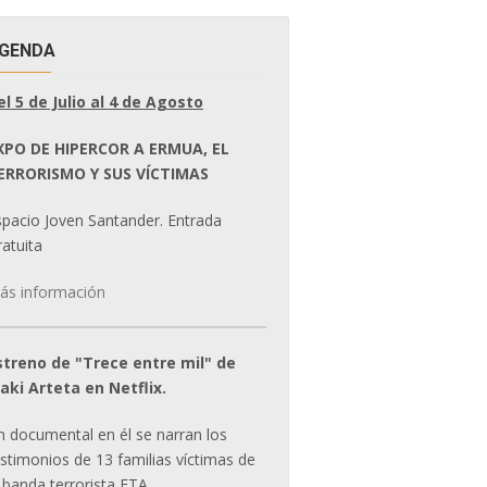
GENDA
el 5 de Julio al 4 de Agosto
XPO DE HIPERCOR A ERMUA, EL
ERRORISMO Y SUS VÍCTIMAS
spacio Joven Santander. Entrada
atuita
ás información
streno de "Trece entre mil" de
ñaki Arteta en Netflix.
n documental en él se narran los
estimonios de 13 familias víctimas de
 banda terrorista ETA.