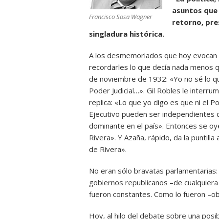
asuntos que 
Francisco Sosa Wagner
retorno, pre
singladura histórica.
A los desmemoriados que hoy evocan co
recordarles lo que decía nada menos q
de noviembre de 1932: «Yo no sé lo que
Poder Judicial…». Gil Robles le interru
replica: «Lo que yo digo es que ni el Po
Ejecutivo pueden ser independientes del
dominante en el país». Entonces se oye
Rivera». Y Azaña, rápido, da la puntill
de Rivera».
No eran sólo bravatas parlamentarias: l
gobiernos republicanos –de cualquiera
fueron constantes. Como lo fueron –obv
Hoy, al hilo del debate sobre una posi