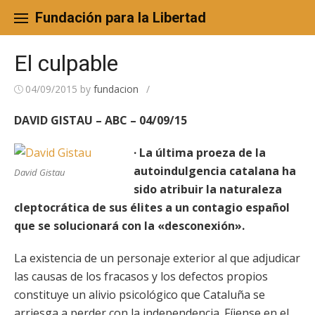
Skip
to
Fundación para la Libertad
content
El culpable
04/09/2015
by
fundacion
/
DAVID GISTAU – ABC – 04/09/15
· La última proeza de la
autoindulgencia catalana ha
David Gistau
sido atribuir la naturaleza
cleptocrática de sus élites a un contagio español
que se solucionará con la «desconexión».
La existencia de un personaje exterior al que adjudicar
las causas de los fracasos y los defectos propios
constituye un alivio psicológico que Cataluña se
arriesga a perder con la independencia. Fíjense en el