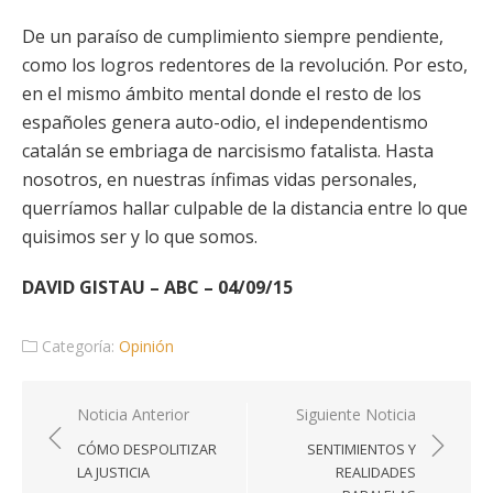
De un paraíso de cumplimiento siempre pendiente,
como los logros redentores de la revolución. Por esto,
en el mismo ámbito mental donde el resto de los
españoles genera auto-odio, el independentismo
catalán se embriaga de narcisismo fatalista. Hasta
nosotros, en nuestras ínfimas vidas personales,
querríamos hallar culpable de la distancia entre lo que
quisimos ser y lo que somos.
DAVID GISTAU – ABC – 04/09/15
Categoría:
Opinión
Navegación
Noticia Anterior
Siguiente Noticia
de
CÓMO DESPOLITIZAR
SENTIMIENTOS Y
entradas
LA JUSTICIA
REALIDADES