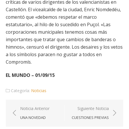
críticas de varios dirigentes de los valencianistas en
Castellón. El vicealcalde de la ciudad, Enric Nomdedéu,
comentó que «debemos respetar el marco
estatutario», al hilo de lo sucedido en Puçol. «Las
corporaciones municipales tenemos cosas más
importantes que tratar que cambios de banderas o
himnos», censuró el dirigente. Los desaires y los vetos
a los símbolos paracen no gustar a todos en
Compromís.
EL MUNDO – 01/09/15
Categoría:
Noticias
Navegación
Noticia Anterior
Siguiente Noticia
de
UNA NOVEDAD
CUESTIONES PREVIAS
entradas