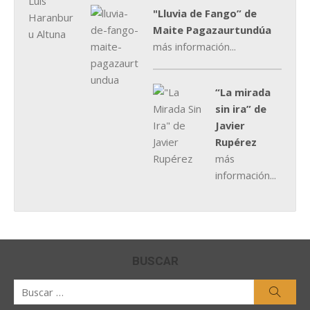
"Lluvia de Fango” de
Maite Pagazaurtundúa
más información...
“La mirada
sin ira” de
Javier
Rupérez
más
información...
BUSCAR
Buscar
Busca
por: