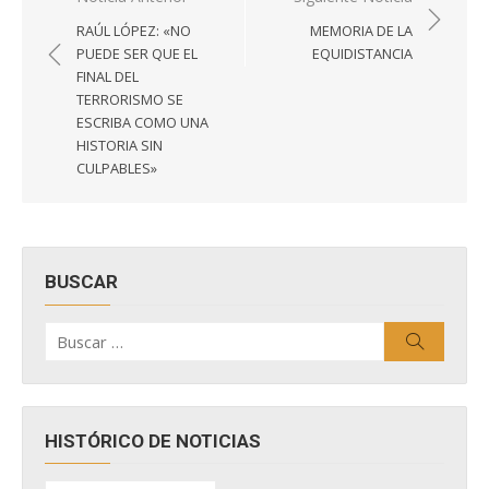
de
RAÚL LÓPEZ: «NO
MEMORIA DE LA
entradas
PUEDE SER QUE EL
EQUIDISTANCIA
FINAL DEL
TERRORISMO SE
ESCRIBA COMO UNA
HISTORIA SIN
CULPABLES»
BUSCAR
Buscar
Buscar
por:
HISTÓRICO DE NOTICIAS
HISTÓRICO