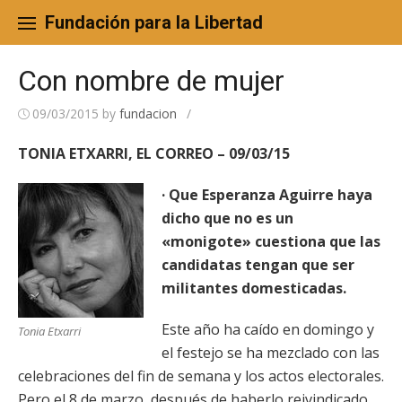
Skip
to
Fundación para la Libertad
content
Con nombre de mujer
09/03/2015
by
fundacion
/
TONIA ETXARRI, EL CORREO – 09/03/15
· Que Esperanza Aguirre haya
dicho que no es un
«monigote» cuestiona que las
candidatas tengan que ser
militantes domesticadas.
Este año ha caído en domingo y
Tonia Etxarri
el festejo se ha mezclado con las
celebraciones del fin de semana y los actos electorales.
Pero el 8 de marzo, después de haberlo reivindicado