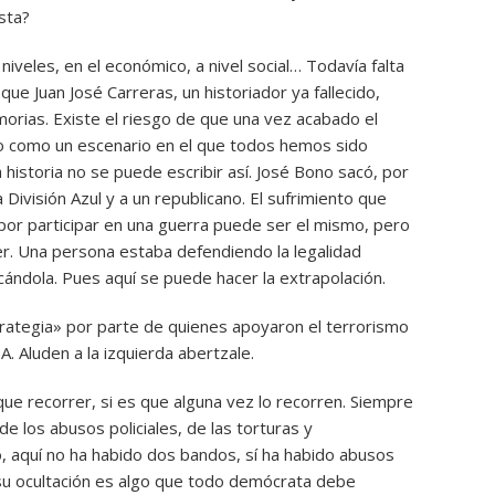
sta?
niveles, en el económico, a nivel social… Todavía falta
que Juan José Carreras, un historiador ya fallecido,
emorias. Existe el riesgo de que una vez acabado el
o como un escenario en el que todos hemos sido
 la historia no se puede escribir así. José Bono sacó, por
a División Azul y a un republicano. El sufrimiento que
or participar en una guerra puede ser el mismo, pero
ver. Una persona estaba defendiendo la legalidad
cándola. Pues aquí se puede hacer la extrapolación.
rategia» por parte de quienes apoyaron el terrorismo
TA. Aluden a la izquierda abertzale.
ue recorrer, si es que alguna vez lo recorren. Siempre
e los abusos policiales, de las torturas y
 aquí no ha habido dos bandos, sí ha habido abusos
 y su ocultación es algo que todo demócrata debe