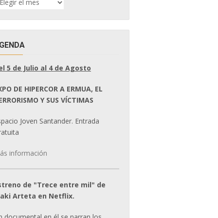
E
OTICIAS
GENDA
el 5 de Julio al 4 de Agosto
XPO DE HIPERCOR A ERMUA, EL
ERRORISMO Y SUS VÍCTIMAS
spacio Joven Santander. Entrada
atuita
ás información
streno de "Trece entre mil" de
ñaki Arteta en Netflix.
n documental en él se narran los