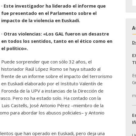
D
· Este investigador ha liderado el informe que
N
fue presentado en el Parlamento sobre el
impacto de la violencia en Euskadi.
A
· Otras violencias: «Los GAL fueron un desastre
en todos los sentidos, tanto en el ético como en
D
el político».
E
Puede sorprender que con sólo 32 años, el
T
historiador Raúl López Romo se haya situado al
E
frente de un informe sobre el impacto del terrorismo
Gr
en Euskadi elaborado por el Instituto Valentín de
Foronda de la UPV a instancias de la Dirección de
m
vasco. Pero no ha estado solo. Ha contado con la
Luis Castells, José Antonio Pérez –miembro de la
nomo para abordar los abusos policiales– y Antonio
E
I
olentos que han operado en Euskadi, pero deja una
U