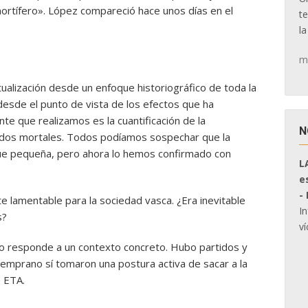
mortífero». López compareció hace unos días en el
t
la
m
alización desde un enfoque historiográfico de toda la
desde el punto de vista de los efectos que ha
e que realizamos es la cuantificación de la
N
tados mortales. Todos podíamos sospechar que la
fue pequeña, pero ahora lo hemos confirmado con
L
e
-
 lamentable para la sociedad vasca. ¿Era inevitable
I
s?
ví
Eso responde a un contexto concreto. Hubo partidos y
mprano sí tomaron una postura activa de sacar a la
e ETA.