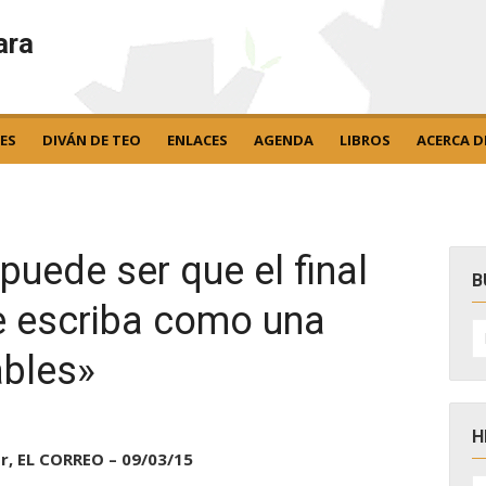
ara
ES
DIVÁN DE TEO
ENLACES
AGENDA
LIBROS
ACERCA D
puede ser que el final
B
se escriba como una
B
po
ables»
H
r, EL CORREO – 09/03/15
H