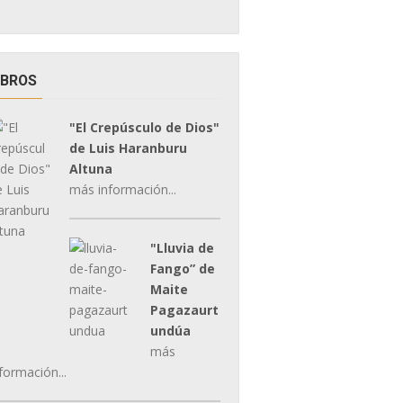
IBROS
"El Crepúsculo de Dios"
de Luis Haranburu
Altuna
más información...
"Lluvia de
Fango” de
Maite
Pagazaurt
undúa
más
formación...