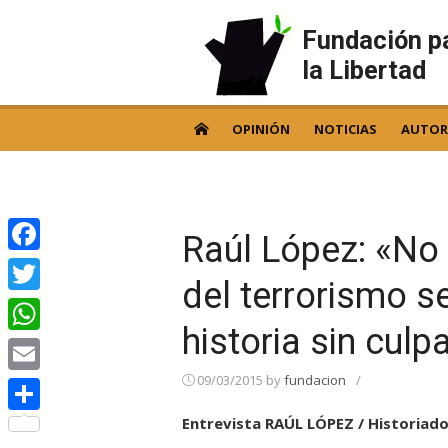
Skip
to
Fundación p
content
la Libertad
OPINIÓN
NOTICIAS
AUTOR
Raúl López: «No 
Facebook
del terrorismo 
Twitter
historia sin culp
WhatsApp
09/03/2015
by
fundacion
/
Email
Entrevista RAÚL LÓPEZ / Historiado
Compartir