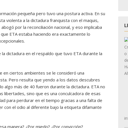
formación pequeña pero tuvo una postura activa. En su
 violenta a la dictadura franquista con el maquis,
L
bogó por la reconciliación nacional, y eso implicaba
lo que ETA estaba haciendo era exactamente lo
xcepcionales.
e la dictadura en el respaldo que tuvo ETA durante la
ue en ciertos ambientes se le consideró una
ista. Pero resulta que yendo a los datos descubres
o algo más de 40 fueron durante la dictadura. ETA no
as libertades, sino que es una conculcadora de esas
dad para perdurar en el tiempo gracias a una falta de
r con el odio al diferente bajo la etiqueta difamante
in
 esa manera? ¿Por miedo? ¿Por convicción?