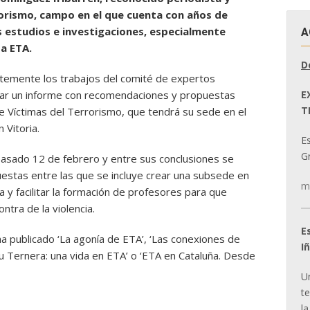
orismo, campo en el que cuenta con años de
s estudios e investigaciones, especialmente
A
ta ETA.
D
ntemente los trabajos del comité de expertos
E
rar un informe con recomendaciones y propuestas
T
e Víctimas del Terrorismo, que tendrá su sede en el
 Vitoria.
E
Gr
pasado 12 de febrero y entre sus conclusiones se
estas entre las que se incluye crear una subsede en
m
a y facilitar la formación de profesores para que
ntra de la violencia.
E
ha publicado ‘La agonía de ETA’, ‘Las conexiones de
I
su Ternera: una vida en ETA’ o ‘ETA en Cataluña. Desde
U
t
la