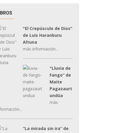
IBROS
"El Crepúsculo de Dios"
de Luis Haranburu
Altuna
más información...
"Lluvia de
Fango” de
Maite
Pagazaurt
undúa
más
formación...
“La mirada sin ira” de