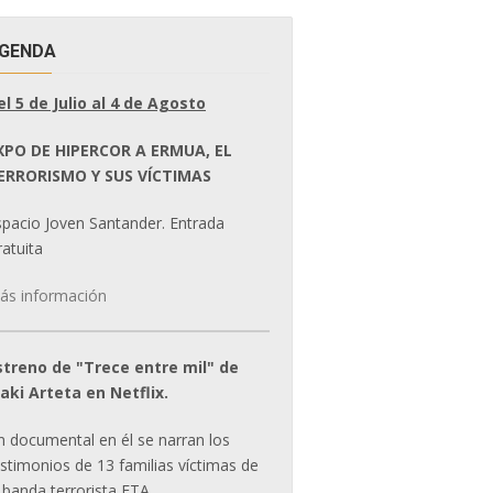
GENDA
el 5 de Julio al 4 de Agosto
XPO DE HIPERCOR A ERMUA, EL
ERRORISMO Y SUS VÍCTIMAS
spacio Joven Santander. Entrada
atuita
ás información
streno de "Trece entre mil" de
ñaki Arteta en Netflix.
n documental en él se narran los
estimonios de 13 familias víctimas de
 banda terrorista ETA.