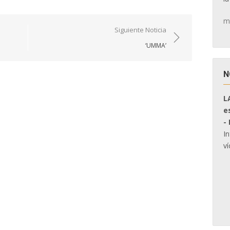
m
Siguiente Noticia
‘UMMA’
N
L
e
-
I
ví