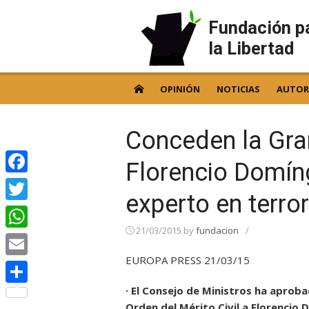
Skip
to
Fundación p
content
la Libertad
OPINIÓN
NOTICIAS
AUTOR
Conceden la Gran
Florencio Domíng
Facebook
experto en terro
Twitter
21/03/2015
by
fundacion
/
WhatsApp
EUROPA PRESS 21/03/15
Email
· El Consejo de Ministros ha aproba
Compartir
Orden del Mérito Civil a Florencio 