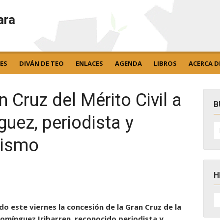
ara
ES
DIVÁN DE TEO
ENLACES
AGENDA
LIBROS
ACERCA D
 Cruz del Mérito Civil a
B
uez, periodista y
B
po
rismo
H
H
D
do este viernes la concesión de la Gran Cruz de la
N
Domínguez Iribarren, reconocido periodista y