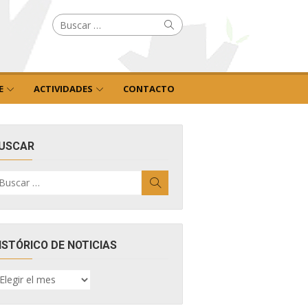
Buscar
Buscar
por:
E
ACTIVIDADES
CONTACTO
USCAR
uscar
Buscar
r:
ISTÓRICO DE NOTICIAS
ISTÓRICO
E
OTICIAS