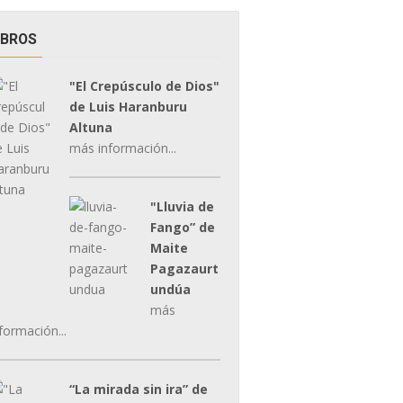
IBROS
"El Crepúsculo de Dios"
de Luis Haranburu
Altuna
más información...
"Lluvia de
Fango” de
Maite
Pagazaurt
undúa
más
formación...
“La mirada sin ira” de