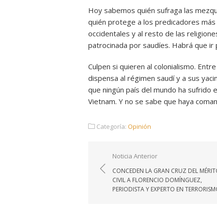
Hoy sabemos quién sufraga las mezqui
quién protege a los predicadores más s
occidentales y al resto de las religio
patrocinada por saudíes. Habrá que ir 
Culpen si quieren al colonialismo. Ent
dispensa al régimen saudí y a sus yaci
que ningún país del mundo ha sufrido en
Vietnam. Y no se sabe que haya coman
Categoría:
Opinión
Navegación
Noticia Anterior
de
CONCEDEN LA GRAN CRUZ DEL MÉRI
entradas
CIVIL A FLORENCIO DOMÍNGUEZ,
PERIODISTA Y EXPERTO EN TERRORIS