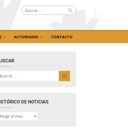
Buscar
Buscar
por:
E
ACTIVIDADES
CONTACTO
USCAR
uscar
Buscar
r:
ISTÓRICO DE NOTICIAS
ISTÓRICO
E
OTICIAS