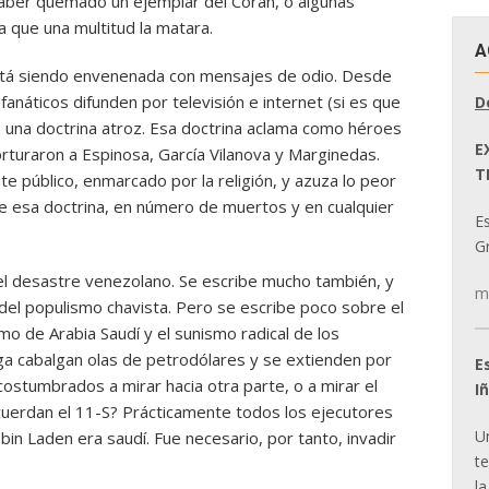
 haber quemado un ejemplar del Corán, o algunas
 que una multitud la matara.
A
tá siendo envenenada con mensajes de odio. Desde
anáticos difunden por televisión e internet (si es que
D
 una doctrina atroz. Esa doctrina aclama como héroes
E
rturaron a Espinosa, García Vilanova y Marginedas.
T
e público, enmarcado por la religión, y azuza lo peor
de esa doctrina, en número de muertos y en cualquier
E
Gr
el desastre venezolano. Se escribe mucho también, y
m
 del populismo chavista. Pero se escribe poco sobre el
o de Arabia Saudí y el sunismo radical de los
iga cabalgan olas de petrodólares y se extienden por
E
ostumbrados a mirar hacia otra parte, o a mirar el
I
cuerdan el 11-S? Prácticamente todos los ejecutores
U
n Laden era saudí. Fue necesario, por tanto, invadir
t
la