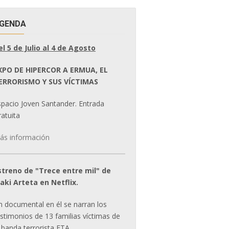
GENDA
el 5 de Julio al 4 de Agosto
XPO DE HIPERCOR A ERMUA, EL
ERRORISMO Y SUS VÍCTIMAS
spacio Joven Santander. Entrada
atuita
ás información
streno de "Trece entre mil" de
ñaki Arteta en Netflix.
n documental en él se narran los
estimonios de 13 familias víctimas de
 banda terrorista ETA.