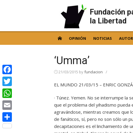
Skip
to
Fundación p
content
la Libertad
OPINIÓN
NOTICIAS
AUTOR
‘Umma’
21/03/2015
by
fundacion
/
Facebook
EL MUNDO 21/03/15 – ENRIC GONZÁ
Twitter
· Túnez. Yemen. No se interrumpe la 
WhatsApp
que el problema del yihadismo pueda e
agravándose, mientras creamos que los
Email
de fanáticos, sí, pero no son sólo un p
decapitaciones es el linchamiento de 
Compartir