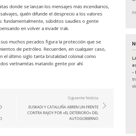
tas donde se lanzan los mensajes más incendiarios,
m
alvajes, quién difunde el desprecio a los valores
nes: fundamentalmente, súbditos saudíes o gente
pensando en volver a invadir Irak.
re sus muchos pecados figura la protección que se
N
mientos de petróleo. Recuerden, en cualquier caso,
 el último siglo tanta brutalidad colonial como
L
dos vietnamitas matando gente por ahí.
e
-
I
ví
Siguiente Noticia
TO
EUSKADI Y CATALUÑA ABREN UN FRENTE
CONTRA RAJOY POR «EL DETERIORO» DEL
MO
AUTOGOBIERNO