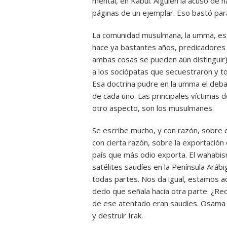
mental, en Kabul. Alguien la acusó de
páginas de un ejemplar. Eso bastó para
La comunidad musulmana, la umma, es
hace ya bastantes años, predicadores f
ambas cosas se pueden aún distinguir)
a los sociópatas que secuestraron y to
Esa doctrina pudre en la umma el debat
de cada uno. Las principales víctimas 
otro aspecto, son los musulmanes.
Se escribe mucho, y con razón, sobre 
con cierta razón, sobre la exportación
país que más odio exporta. El wahabism
satélites saudíes en la Península Aráb
todas partes. Nos da igual, estamos ac
dedo que señala hacia otra parte. ¿Re
de ese atentado eran saudíes. Osama bi
y destruir Irak.