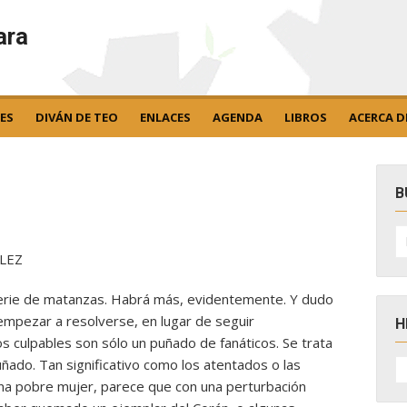
ara
ES
DIVÁN DE TEO
ENLACES
AGENDA
LIBROS
ACERCA D
B
B
po
LEZ
serie de matanzas. Habrá más, evidentemente. Y dudo
mpezar a resolverse, en lugar de seguir
H
 culpables son sólo un puñado de fanáticos. Se trata
H
uñado. Tan significativo como los atentados o las
D
una pobre mujer, parece que con una perturbación
N