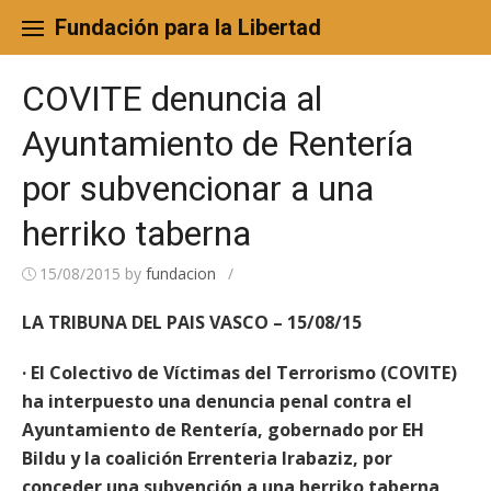
Skip
to
Fundación para la Libertad
content
COVITE denuncia al
Ayuntamiento de Rentería
por subvencionar a una
herriko taberna
15/08/2015
by
fundacion
/
LA TRIBUNA DEL PAIS VASCO – 15/08/15
· El Colectivo de Víctimas del Terrorismo (COVITE)
ha interpuesto una denuncia penal contra el
Ayuntamiento de Rentería, gobernado por EH
Bildu y la coalición Errenteria Irabaziz, por
conceder una subvención a una herriko taberna