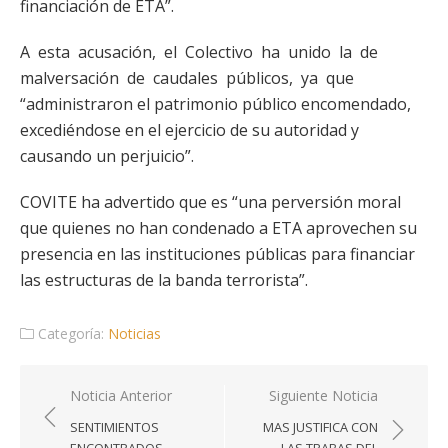
financiación de ETA”.
A esta acusación, el Colectivo ha unido la de
malversación de caudales públicos, ya que
“administraron el patrimonio público encomendado,
excediéndose en el ejercicio de su autoridad y
causando un perjuicio”.
COVITE ha advertido que es “una perversión moral
que quienes no han condenado a ETA aprovechen su
presencia en las instituciones públicas para financiar
las estructuras de la banda terrorista”.
Categoría:
Noticias
Navegación
Noticia Anterior
Siguiente Noticia
de
SENTIMIENTOS
MAS JUSTIFICA CON
entradas