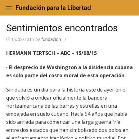
Skip
to
Fundación para la Libertad
content
Sentimientos encontrados
15/08/2015
by
fundacion
/
HERMANN TERTSCH – ABC – 15/08/15
· El desprecio de Washington a la disidencia cubana
es solo parte del costo moral de esta operación.
Sin duda es un día para la historia este de ayer en el
que volvió a ondear oficialmente la bandera
norteamericana de las barras y estrellas en una
embajada en suelo cubano. Hacía 54 años que había
sido arriada para comenzar una larga guerra fría
entre dos estados que han simbolizado dos polos en
el enfrentamiento ideológico y político mundial. Por