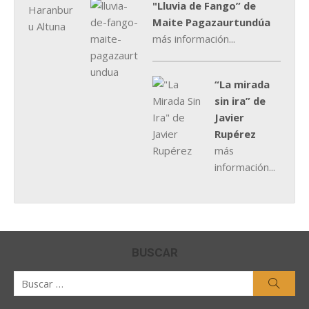
"Lluvia de Fango” de
Maite Pagazaurtundúa
más información...
“La mirada
sin ira” de
Javier
Rupérez
más
información...
BUSCAR
Buscar
Busca
por: