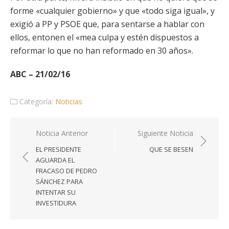
forme «cualquier gobierno» y que «todo siga igual», y
exigió a PP y PSOE que, para sentarse a hablar con
ellos, entonen el «mea culpa y estén dispuestos a
reformar lo que no han reformado en 30 años».
ABC – 21/02/16
Categoría:
Noticias
Navegación
Noticia Anterior
Siguiente Noticia
de
EL PRESIDENTE
QUE SE BESEN
entradas
AGUARDA EL
FRACASO DE PEDRO
SÁNCHEZ PARA
INTENTAR SU
INVESTIDURA