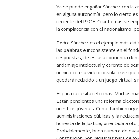
Ya se puede engañar Sánchez con la ari
en alguna autonomía, pero lo cierto es
reciente del PSOE. Cuanto más se emp
la complacencia con el nacionalismo, pe
Pedro Sánchez es el ejemplo más diáfan
las palabras e inconsistente en el fo
respuestas, de escasa conciencia demo
andamiaje intelectual y carente de sen
un niño con su videoconsola: cree que
quedará reducido a un juego virtual, si
España necesita reformas. Muchas más 
Están pendientes una reforma electoral
nuestros jóvenes. Como también urge un
administraciones públicas y la reducci
honesta de la Justicia, orientada a ot
Probablemente, buen número de esas r
Constitución. Son iniciativas para devol