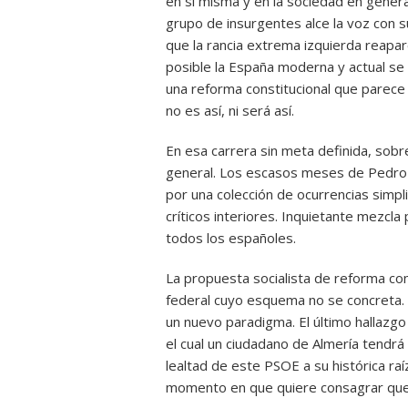
en sí misma y en la sociedad en genera
grupo de insurgentes alce la voz con su
que la rancia extrema izquierda reapa
posible la España moderna y actual se
una reforma constitucional que parece 
no es así, ni será así.
En esa carrera sin meta definida, sobre
general. Los escasos meses de Pedro S
por una colección de ocurrencias simpl
críticos interiores. Inquietante mezcla
todos los españoles.
La propuesta socialista de reforma con
federal cuyo esquema no se concreta.
un nuevo paradigma. El último hallazgo
el cual un ciudadano de Almería tend
lealtad de este PSOE a su histórica raí
momento en que quiere consagrar que 