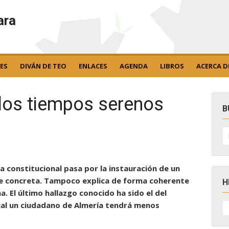
ara
ES
DIVÁN DE TEO
ENLACES
AGENDA
LIBROS
ACERCA D
los tiempos serenos
B
B
po
a constitucional pasa por la instauración de un
e concreta. Tampoco explica de forma coherente
H
 El último hallazgo conocido ha sido el del
H
ual un ciudadano de Almería tendrá menos
D
N