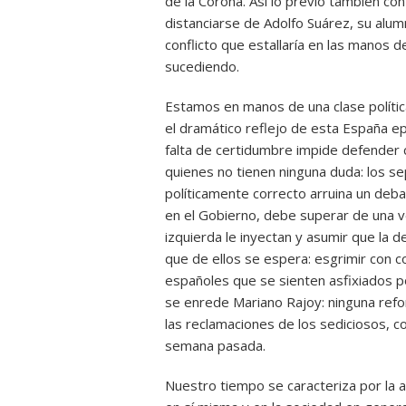
de la Corona. Así lo previó también co
distanciarse de Adolfo Suárez, su alum
conflicto que estallaría en las manos d
sucediendo.
Estamos en manos de una clase polític
el dramático reflejo de esta España 
falta de certidumbre impide defender co
quienes no tienen ninguna duda: los se
políticamente correcto arruina un deba
en el Gobierno, debe superar de una v
izquierda le inyectan y asumir que la 
que de ellos se espera: esgrimir con c
españoles que se sienten asfixiados por
se enrede Mariano Rajoy: ninguna refor
las reclamaciones de los sediciosos, 
semana pasada.
Nuestro tiempo se caracteriza por la a