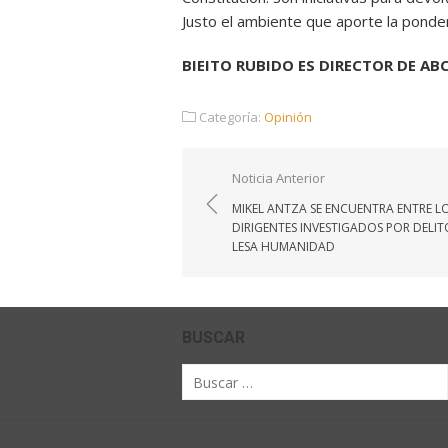
Justo el ambiente que aporte la ponder
BIEITO RUBIDO ES DIRECTOR DE ABC
Categoría:
Opinión
Navegación
Noticia Anterior
de
MIKEL ANTZA SE ENCUENTRA ENTRE L
entradas
DIRIGENTES INVESTIGADOS POR DELIT
LESA HUMANIDAD
BUSCAR
Buscar
por: