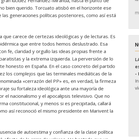
n gran lucidez Fernández-Miranda, hasta el punto de
no bien querido. Torcuato atisbó en el horizonte ese
m
e las generaciones políticas posteriores, como así está
a que carece de certezas ideológicas y de lecturas. Es
epidérmica que entre todos hemos deslustrado. Esa
N
n fe, claridad y orgullo las ideas propias frente a
paratistas y la extrema izquierda. La perversión de lo
L
te honesto en España. En el caso concreto del partido
e
ez los complejos que las terminales mediáticas de la
-
I
denominada «cerrazón del PP» es, en verdad, la firmeza
ví
oraje su fortaleza ideológica ante una mayoría de
 el nacionalismo y el apocalipsis televisivo. Que no
ma constitucional, y menos si es precipitada, callará
como así reconoció el mismo presidente en Marivent la
usencia de autoestima y confianza de la clase política