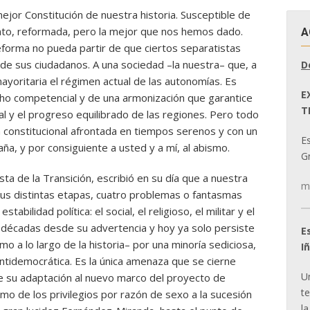
jor Constitución de nuestra historia. Susceptible de
nto, reformada, pero la mejor que nos hemos dado.
A
eforma no pueda partir de que ciertos separatistas
o de sus ciudadanos. A una sociedad –la nuestra– que, a
D
ayoritaria el régimen actual de las autonomías. Es
E
ho competencial y de una armonización que garantice
T
rial y el progreso equilibrado de las regiones. Pero todo
 constitucional afrontada en tiempos serenos y con un
E
a, y por consiguiente a usted y a mí, al abismo.
Gr
ta de la Transición, escribió en su día que a nuestra
m
us distintas etapas, cuatro problemas o fantasmas
abilidad política: el social, el religioso, el militar y el
s décadas desde su advertencia y hoy ya solo persiste
E
omo a lo largo de la historia– por una minoría sediciosa,
I
 antidemocrática. Es la única amenaza que se cierne
U
de su adaptación al nuevo marco del proyecto de
t
smo de los privilegios por razón de sexo a la sucesión
la