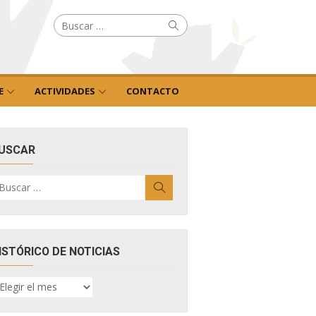
Buscar
Buscar
por:
E
ACTIVIDADES
CONTACTO
USCAR
uscar
Buscar
r:
ISTÓRICO DE NOTICIAS
ISTÓRICO
E
OTICIAS