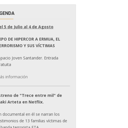
GENDA
el 5 de Julio al 4 de Agosto
XPO DE HIPERCOR A ERMUA, EL
ERRORISMO Y SUS VÍCTIMAS
spacio Joven Santander. Entrada
atuita
ás información
streno de "Trece entre mil" de
ñaki Arteta en Netflix.
n documental en él se narran los
estimonios de 13 familias víctimas de
 banda terrorista ETA.