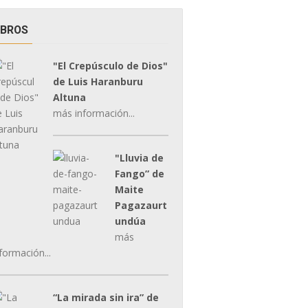
IBROS
"El Crepúsculo de Dios"
de Luis Haranburu
Altuna
más información...
"Lluvia de
Fango” de
Maite
Pagazaurt
undúa
más
formación...
“La mirada sin ira” de