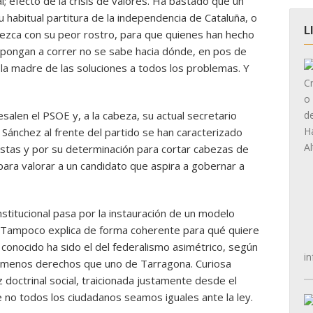
l; efecto de la crisis de valores. Ha bastado que un
 habitual partitura de la independencia de Cataluña, o
L
rezca con su peor rostro, para que quienes han hecho
 pongan a correr no se sabe hacia dónde, en pos de
la madre de las soluciones a todos los problemas. Y
salen el PSOE y, a la cabeza, su actual secretario
ánchez al frente del partido se han caracterizado
istas y por su determinación para cortar cabezas de
 para valorar a un candidato que aspira a gobernar a
stitucional pasa por la instauración de un modelo
 Tampoco explica de forma coherente para qué quiere
 conocido ha sido el del federalismo asimétrico, según
in
rá menos derechos que uno de Tarragona. Curiosa
z doctrinal social, traicionada justamente desde el
no todos los ciudadanos seamos iguales ante la ley.