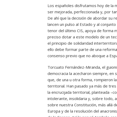
Los españoles disfrutamos hoy de la me
ser mejorada, perfeccionada y, por ta
De ahí que la decisión de abordar su r
lancen un pulso al Estado y al conjunt
tenor del último CIS, apoya de forma m
preciso dotar a este modelo de un tec
el principio de solidaridad interterrito
ello debe formar parte de una reforma
consenso previo que no aboque a Españ
Torcuato Fernández-Miranda, el guionis
democracia la acecharon siempre, en s
que, de una u otra forma, rompieron la est
territorial. Han pasado ya más de tre
la encrucijada territorial, planteada –c
intolerante, insolidaria y, sobre todo,
sobre nuestra Constitución, más allá 
Europa y de la resolución del anacroni