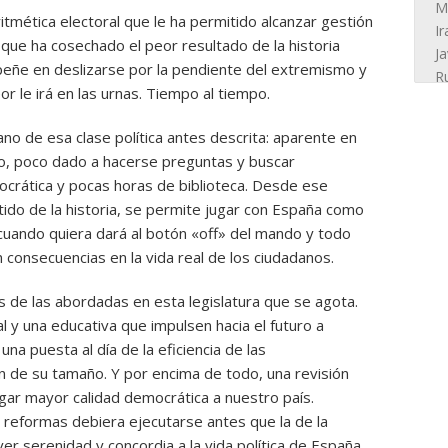
tmética electoral que le ha permitido alcanzar gestión
 que ha cosechado el peor resultado de la historia
eñe en deslizarse por la pendiente del extremismo y
or le irá en las urnas. Tiempo al tiempo.
o de esa clase política antes descrita: aparente en
ndo, poco dado a hacerse preguntas y buscar
crática y pocas horas de biblioteca. Desde ese
tido de la historia, se permite jugar con España como
 cuando quiera dará al botón «off» del mando y todo
n consecuencias en la vida real de los ciudadanos.
de las abordadas en esta legislatura que se agota.
 y una educativa que impulsen hacia el futuro a
a puesta al día de la eficiencia de las
ón de su tamaño. Y por encima de todo, una revisión
orgar mayor calidad democrática a nuestro país.
eformas debiera ejecutarse antes que la de la
ver serenidad y concordia a la vida política de España.