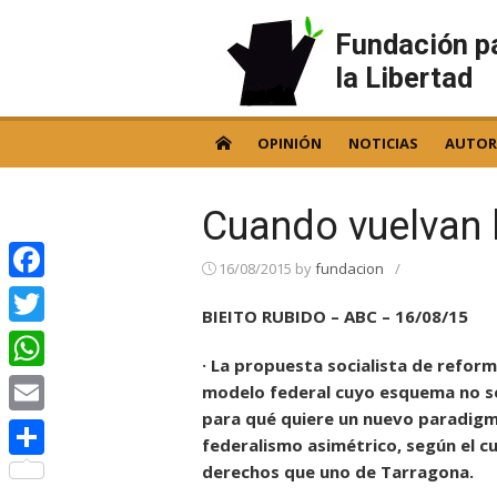
Skip
to
Fundación p
content
la Libertad
OPINIÓN
NOTICIAS
AUTOR
Cuando vuelvan 
16/08/2015
by
fundacion
/
Facebook
BIEITO RUBIDO – ABC – 16/08/15
Twitter
· La propuesta socialista de reform
WhatsApp
modelo federal cuyo esquema no s
para qué quiere un nuevo paradigma.
Email
federalismo asimétrico, según el c
derechos que uno de Tarragona.
Compartir