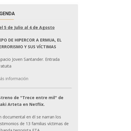
GENDA
el 5 de Julio al 4 de Agosto
XPO DE HIPERCOR A ERMUA, EL
ERRORISMO Y SUS VÍCTIMAS
spacio Joven Santander. Entrada
atuita
ás información
streno de "Trece entre mil" de
ñaki Arteta en Netflix.
n documental en él se narran los
estimonios de 13 familias víctimas de
 banda terrorista ETA.