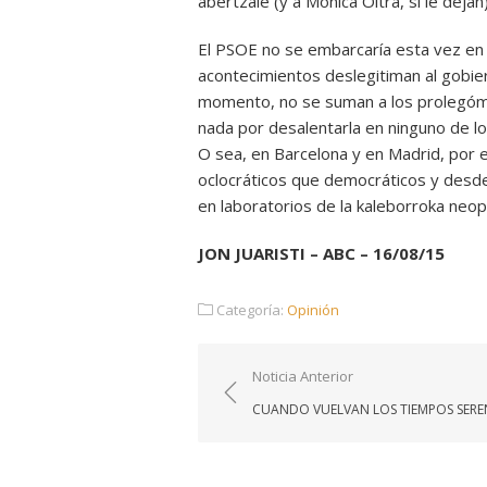
abertzale (y a Mónica Oltra, si le dejan)
El PSOE no se embarcaría esta vez en 
acontecimientos deslegitiman al gobier
momento, no se suman a los prolegómen
nada por desalentarla en ninguno de 
O sea, en Barcelona y en Madrid, por
oclocráticos que democráticos y desde
en laboratorios de la kaleborroka neop
JON JUARISTI – ABC – 16/08/15
Categoría:
Opinión
Navegación
Noticia Anterior
de
CUANDO VUELVAN LOS TIEMPOS SER
entradas