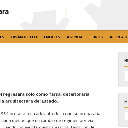
ara
ES
DIVÁN DE TEO
ENLACES
AGENDA
LIBROS
ACERCA D
B
B
po
34 regresara sólo como farsa, deterioraría
a arquitectura del Estado.
H
1934 presenció un adelanto de lo que se preparaba
H
D
 –nada menos que un cambio de régimen por vía
N
l– cuando los ayuntamientos vascos, tanto los de