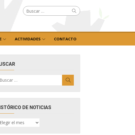
Buscar
Buscar
por:
E
ACTIVIDADES
CONTACTO
USCAR
uscar
Buscar
r:
ISTÓRICO DE NOTICIAS
ISTÓRICO
E
OTICIAS