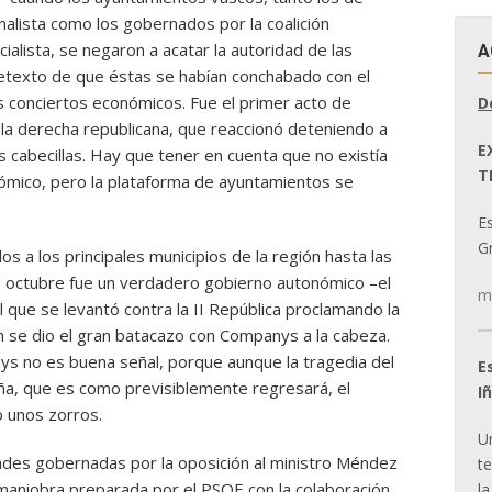
nalista como los gobernados por la coalición
ialista, se negaron a acatar la autoridad de las
A
retexto de que éstas se habían conchabado con el
s conciertos económicos. Fue el primer acto de
D
 la derecha republicana, que reaccionó deteniendo a
E
s cabecillas. Hay que tener en cuenta que no existía
T
ómico, pero la plataforma de ayuntamientos se
E
Gr
os a los principales municipios de la región hasta las
e octubre fue un verdadero gobierno autonómico –el
m
l que se levantó contra la II República proclamando la
n se dio el gran batacazo con Companys a la cabeza.
s no es buena señal, porque aunque la tragedia del
E
ña, que es como previsiblemente regresará, el
I
 unos zorros.
U
dades gobernadas por la oposición al ministro Méndez
t
 maniobra preparada por el PSOE con la colaboración
la