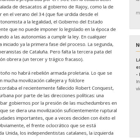
escalada de desacatos al gobierno de Rajoy, como la de
m
 en el verano del 34 (que fue urdida desde el
autonomista a la legalidad, el Gobierno del Estado
nte que no puede imponer lo legislado en la época de
ndo a las autonomías a cumplir la ley. En cualquier
ha iniciado ya la primera fase del proceso. La segunda,
N
ranistas de Cataluña. Pero falta la tercera pata del
ón obrera (un tercer y trágico fracaso).
L
e
 otoño no habrá rebelión armada proletaria. Lo que se
-
n mucha movilización callejera y folclore
I
ecordaba el recientemente fallecido Robert Conquest,
ví
urbana por parte de las direcciones políticas: una
ribar gobiernos por la presión de las muchedumbres en
 que se diera una movilización suficientemente ruptural
ciudades importantes, que a veces deciden con éxito el
Obviamente, el frente oclocrático que se está
a Unida, los independentistas catalanes, la izquierda