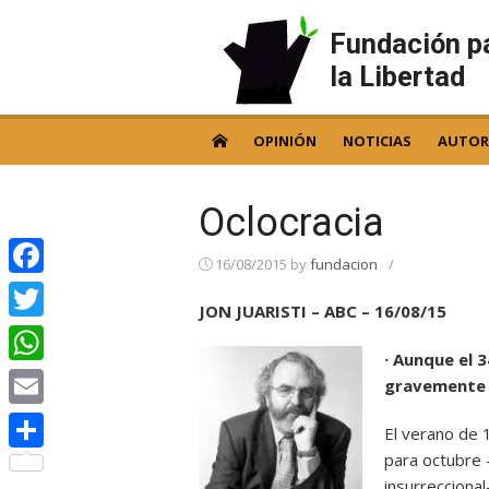
Skip
to
Fundación p
content
la Libertad
OPINIÓN
NOTICIAS
AUTOR
Oclocracia
16/08/2015
by
fundacion
/
Facebook
JON JUARISTI – ABC – 16/08/15
Twitter
· Aunque el 
WhatsApp
gravemente l
Email
El verano de 
para octubre
Compartir
insurrecciona