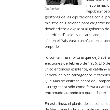
mayoría nacio
Jon Juaristi
republicanosoc
gestoras de las diputaciones con el p
ministro de Hacienda para cargarse lo
desobediencia explícita al gobierno de
los ediles díscolos y encarcelando a su
aún en el País Vasco un régimen auton
empode
ró con tan mala fortuna que dejó acéfal
elecciones de febrero de 1936. El 6 d
único entonces existente, el catalán– e
Federal en plan cartagenero. Y tambié
Que Mas se disfrace ahora de Company
34 regresara sólo como farsa a Catalu
entramado autonómico quedaría hecho
En esta línea, el plante de las comuni
de Vigo tiene toda la pinta de ser una