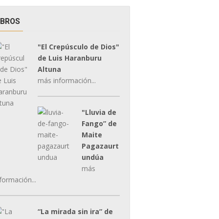
IBROS
"El Crepúsculo de Dios"
de Luis Haranburu
Altuna
más información...
"Lluvia de
Fango” de
Maite
Pagazaurt
undúa
más
formación...
“La mirada sin ira” de