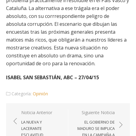
problema prácticamente irresoluble en el País Vasco y
Cataluña. La alternativa a ese trágala era el poder
absoluto, con su corrrespondiente peligro de
absoluta corrupción. El escenario que dibujan las
encuestas tras las próximas generales presenta
matices más ricos, que obligarán a nuestros líderes a
mostrarse creativos. Esta nueva situación no
constituye en absoluto un drama, sino una
oportunidad de oro para la renovación.
ISABEL SAN SEBASTIÁN, ABC – 27/04/15
Categoría:
Opinión
Navegación
Noticia Anterior
Siguiente Noticia
de
LA NUEVA Y
EL GOBIERNO DE
entradas
LACERANTE
MADURO SE IMPLICA
ESCLAVITUD
EN LA CAMPAÑA A