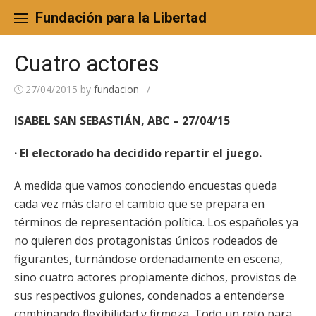
Skip
to
Fundación para la Libertad
content
Cuatro actores
27/04/2015
by
fundacion
/
ISABEL SAN SEBASTIÁN, ABC – 27/04/15
· El electorado ha decidido repartir el juego.
A medida que vamos conociendo encuestas queda
cada vez más claro el cambio que se prepara en
términos de representación política. Los españoles ya
no quieren dos protagonistas únicos rodeados de
figurantes, turnándose ordenadamente en escena,
sino cuatro actores propiamente dichos, provistos de
sus respectivos guiones, condenados a entenderse
combinando flexibilidad y firmeza. Todo un reto para