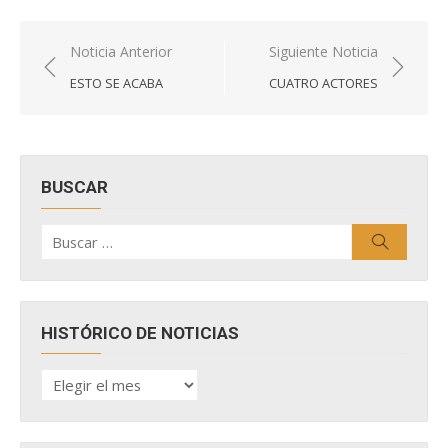
Navegación
Noticia Anterior
Siguiente Noticia
de
ESTO SE ACABA
CUATRO ACTORES
entradas
BUSCAR
Buscar
Buscar
por:
HISTÓRICO DE NOTICIAS
HISTÓRICO
DE
NOTICIAS