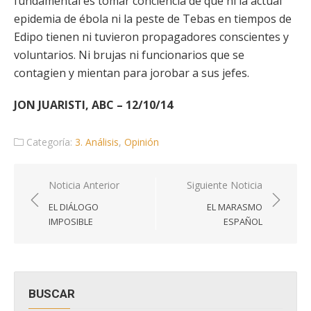
fundamental es tomar conciencia de que ni la actual
epidemia de ébola ni la peste de Tebas en tiempos de
Edipo tienen ni tuvieron propagadores conscientes y
voluntarios. Ni brujas ni funcionarios que se
contagien y mientan para jorobar a sus jefes.
JON JUARISTI, ABC – 12/10/14
Categoría:
3. Análisis
,
Opinión
Navegación
Noticia Anterior
Siguiente Noticia
de
EL DIÁLOGO
EL MARASMO
entradas
IMPOSIBLE
ESPAÑOL
BUSCAR