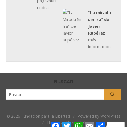
“La mirada
sin ira” de
Javier
Rupérez
más
información...
BUSCAR
Buscar
Busca
por:
© 2026 Fundación para la Libertad
/
Powered by WordPress
/
Theme by Design Lab
Facebook
Twitter
WhatsApp
Email
Comparti