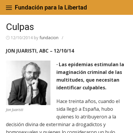
Skip
to
Fundación para la Libertad
content
Culpas
12/10/2014
by
fundacion
/
JON JUARISTI, ABC – 12/10/14
· Las epidemias estimulan la
imaginación criminal de las
multitudes, que necesitan
identificar culpables.
Hace treinta años, cuando el
sida llegó a España, hubo
Jon Juaristi
quienes lo atribuyeron a la
decisión divina de exterminar a drogadictos y
homosexuales y quienes lo consideraron un bulo