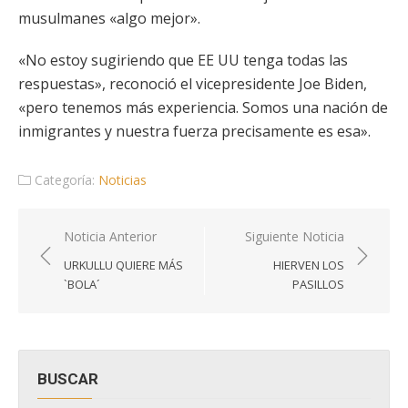
musulmanes «algo mejor».
«No estoy sugiriendo que EE UU tenga todas las
respuestas», reconoció el vicepresidente Joe Biden,
«pero tenemos más experiencia. Somos una nación de
inmigrantes y nuestra fuerza precisamente es esa».
Categoría:
Noticias
Navegación
Noticia Anterior
Siguiente Noticia
de
URKULLU QUIERE MÁS
HIERVEN LOS
entradas
`BOLA´
PASILLOS
BUSCAR