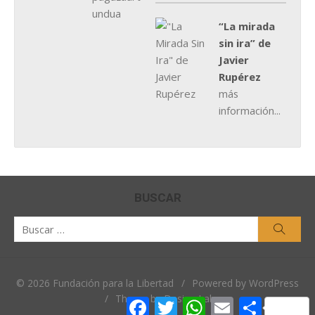
“La mirada
sin ira” de
Javier
Rupérez
más
información...
BUSCAR
Buscar
Busca
por:
© 2026 Fundación para la Libertad
/
Powered by WordPress
/
Theme by Design Lab
Facebook
Twitter
WhatsApp
Email
Comparti