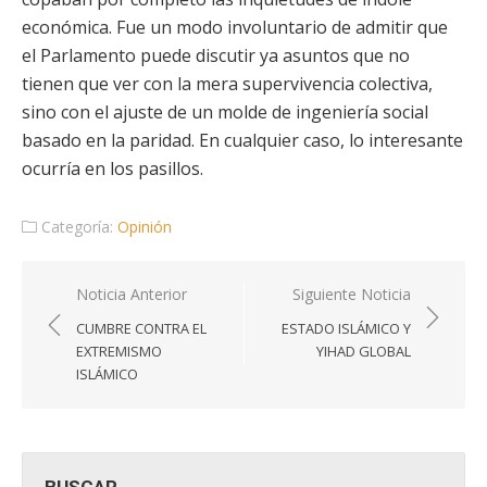
económica. Fue un modo involuntario de admitir que
el Parlamento puede discutir ya asuntos que no
tienen que ver con la mera supervivencia colectiva,
sino con el ajuste de un molde de ingeniería social
basado en la paridad. En cualquier caso, lo interesante
ocurría en los pasillos.
Categoría:
Opinión
Navegación
Noticia Anterior
Siguiente Noticia
de
CUMBRE CONTRA EL
ESTADO ISLÁMICO Y
entradas
EXTREMISMO
YIHAD GLOBAL
ISLÁMICO