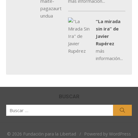
más información...
“La mirada
sin ira” de
Javier
Rupérez
más
información...
BUSCAR
Buscar
Busca
por:
© 2026 Fundación para la Libertad
/
Powered by WordPress