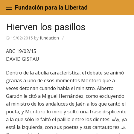
Skip
to
Fundación para la Libertad
content
Hierven los pasillos
19/02/2015
by
fundacion
/
ABC 19/02/15
DAVID GISTAU
Dentro de la abulia característica, el debate se animó
gracias a uno de esos momentos Montoro que a
veces detonan cuando habla el ministro. Alberto
Garzón le citó a Miguel Hernández, como excluyendo
al ministro de los andaluces de Jaén a los que cantó el
poeta, y Montoro lo miró y soltó una frase displicente
a la que sólo le faltó el palillo entre los dientes: «Ay, ya
está la izquierda, con sus poetas y sus cantautores…».