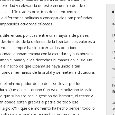
e seriedad y relevancia de este encuentro desde el
en las dificultades prácticas de un encuentro
A
a diferencias políticas y conceptuales tan profundas
imposibles acuerdos eficaces.
D
E
s diferencias políticas entre una mayoría de países
T
etrimento de la defensa de la libertad. Los valores a
rencias siempre ha sido acercar las posiciones
E
cidad latinoamericana con la dictadura y sus abusos.
Gr
gimen cubano y a los derechos humanos en la isla. No
 el hecho de que Obama se haya unido a tan
m
ncianos hermanos de la brutal y semieterna dictadura.
o el mínimo pudor de no dejarse llevar por los
E
uro. Que el ecuatoriano Correa o el boliviano Morales
I
 que subsiste con la gestión del hambre, el terror y
stán donde están gracias al padre de todo ese
U
el siglo XXI» que de momento ha hecho perder todo lo
t
arrollo de sus pueblos. A cambio ha comprado
la