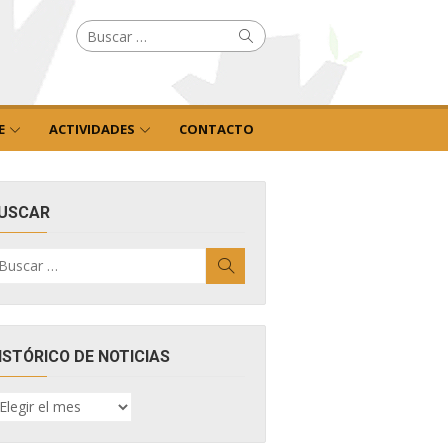
Buscar
Buscar
por:
E
ACTIVIDADES
CONTACTO
USCAR
uscar
Buscar
r:
ISTÓRICO DE NOTICIAS
ISTÓRICO
E
OTICIAS