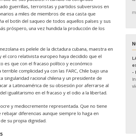
do guerrillas, terroristas y partidos subversivos en
m
lonarios a miles de miembros de esa casta que
 el botín del saqueo de todos aquellos países y sus
más próspero, una vez hundida la producción de los
N
venezolana es pelele de la dictadura cubana, maestra en
el coro relativista europeo haya decidido que el
L
o es que con el fracaso político y económico
e
terrible complicidad ya con las FARC, Chile bajo una
-
ca singularidad racional chilena y un presidente de
I
acar a Latinoamérica de su obsesión por aferrarse al
ví
del igualitarismo en el fracaso y el odio a la libertad.
iocre y mediocremente representada. Que no tiene
de rebajar diferencias aunque siempre lo haga en
 de su propia dignidad.
15