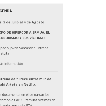
GENDA
el 5 de Julio al 4 de Agosto
XPO DE HIPERCOR A ERMUA, EL
ERRORISMO Y SUS VÍCTIMAS
spacio Joven Santander. Entrada
atuita
ás información
streno de "Trece entre mil" de
ñaki Arteta en Netflix.
n documental en él se narran los
estimonios de 13 familias víctimas de
 banda terrorista ETA.