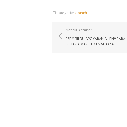
Categoría:
Opinión
Navegación
Noticia Anterior
de
PSE Y BILDU APOYARÁN AL PNV PARA
entradas
ECHAR A MAROTO EN VITORIA