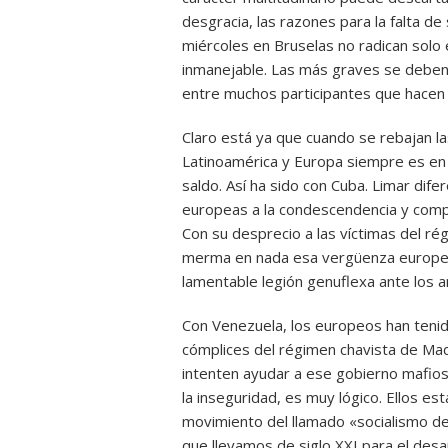
desgracia, las razones para la falta d
miércoles en Bruselas no radican solo 
inmanejable. Las más graves se deben 
entre muchos participantes que hacen 
Claro está ya que cuando se rebajan la
Latinoamérica y Europa siempre es en d
saldo. Así ha sido con Cuba. Limar dife
europeas a la condescendencia y compli
Con su desprecio a las víctimas del ré
merma en nada esa vergüenza europea
lamentable legión genuflexa ante los a
Con Venezuela, los europeos han tenid
cómplices del régimen chavista de Mad
intenten ayudar a ese gobierno mafioso
la inseguridad, es muy lógico. Ellos e
movimiento del llamado «socialismo d
que llevamos de siglo XXI para el des