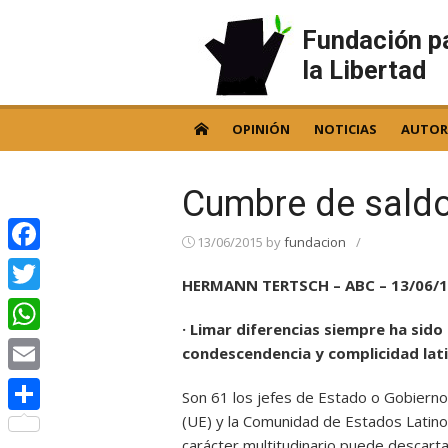
Skip
to
Fundación p
content
la Libertad
OPINIÓN
NOTICIAS
AUTOR
Cumbre de sald
13/06/2015
by
fundacion
/
Facebook
HERMANN TERTSCH – ABC – 13/06/
Twitter
· Limar diferencias siempre ha sido
WhatsApp
condescendencia y complicidad lati
Email
Son 61 los jefes de Estado o Gobiern
(UE) y la Comunidad de Estados Latino
Compartir
carácter multitudinario puede descarta