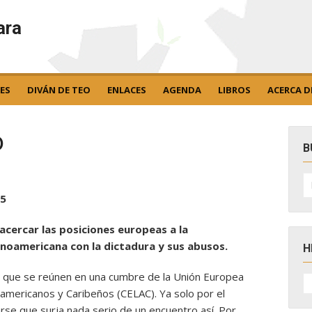
ara
ES
DIVÁN DE TEO
ENLACES
AGENDA
LIBROS
ACERCA D
o
B
B
po
15
 acercar las posiciones europeas a la
noamericana con la dictadura y sus abusos.
H
o que se reúnen en una cumbre de la Unión Europea
H
D
americanos y Caribeños (CELAC). Ya solo por el
N
rse que surja nada serio de un encuentro así. Por