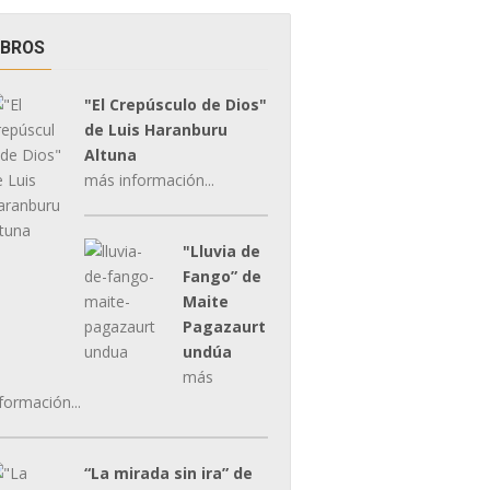
IBROS
"El Crepúsculo de Dios"
de Luis Haranburu
Altuna
más información...
"Lluvia de
Fango” de
Maite
Pagazaurt
undúa
más
formación...
“La mirada sin ira” de