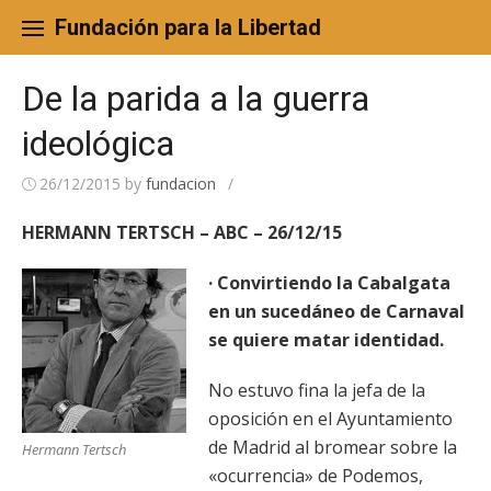
Skip
to
Fundación para la Libertad
content
De la parida a la guerra
ideológica
26/12/2015
by
fundacion
/
HERMANN TERTSCH – ABC – 26/12/15
· Convirtiendo la Cabalgata
en un sucedáneo de Carnaval
se quiere matar identidad.
No estuvo fina la jefa de la
oposición en el Ayuntamiento
de Madrid al bromear sobre la
Hermann Tertsch
«ocurrencia» de Podemos,