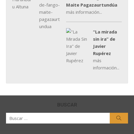
Maite Pagazaurtundúa
más información...
“La mirada
sin ira” de
Javier
Rupérez
más
información...
BUSCAR
Buscar
Busca
por: