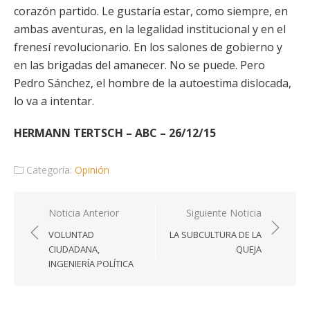
corazón partido. Le gustaría estar, como siempre, en
ambas aventuras, en la legalidad institucional y en el
frenesí revolucionario. En los salones de gobierno y
en las brigadas del amanecer. No se puede. Pero
Pedro Sánchez, el hombre de la autoestima dislocada,
lo va a intentar.
HERMANN TERTSCH – ABC – 26/12/15
Categoría:
Opinión
Navegación
Noticia Anterior
Siguiente Noticia
de
VOLUNTAD
LA SUBCULTURA DE LA
entradas
CIUDADANA,
QUEJA
INGENIERÍA POLÍTICA