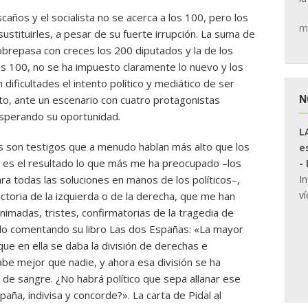
scaños y el socialista no se acerca a los 100, pero los
m
stituirles, a pesar de su fuerte irrupción. La suma de
obrepasa con creces los 200 diputados y la de los
s 100, no se ha impuesto claramente lo nuevo y los
 dificultades el intento político y mediático de ser
N
to, ante un escenario con cuatro protagonistas
esperando su oportunidad.
L
s son testigos que a menudo hablan más alto que los
e
 es el resultado lo que más me ha preocupado –los
-
I
a todas las soluciones en manos de los políticos–,
ví
ictoria de la izquierda o de la derecha, que me han
imadas, tristes, confirmatorias de la tragedia de
edo comentando su libro Las dos Españas: «La mayor
que en ella se daba la división de derechas e
abe mejor que nadie, y ahora esa división se ha
e sangre. ¿No habrá político que sepa allanar ese
paña, indivisa y concorde?». La carta de Pidal al