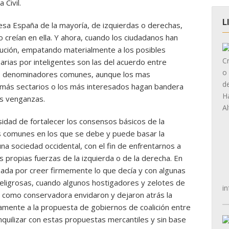
 Civil.
L
sa España de la mayoría, de izquierdas o derechas,
o creían en ella. Y ahora, cuando los ciudadanos han
olución, empatando materialmente a los posibles
rias por inteligentes son las del acuerdo entre
los denominadores comunes, aunque los mas
os más sectarios o los más interesados hagan bandera
s venganzas.
idad de fortalecer los consensos básicos de la
 comunes en los que se debe y puede basar la
na sociedad occidental, con el fin de enfrentarnos a
as propias fuerzas de la izquierda o de la derecha. En
ada por creer firmemente lo que decía y con algunas
ligrosas, cuando algunos hostigadores y zelotes de
in
da como conservadora envidaron y dejaron atrás la
amente a la propuesta de gobiernos de coalición entre
anquilizar con estas propuestas mercantiles y sin base