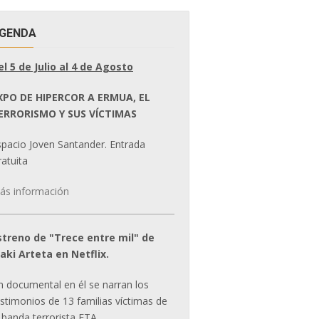
GENDA
el 5 de Julio al 4 de Agosto
XPO DE HIPERCOR A ERMUA, EL
ERRORISMO Y SUS VÍCTIMAS
spacio Joven Santander. Entrada
atuita
ás información
streno de "Trece entre mil" de
ñaki Arteta en Netflix.
n documental en él se narran los
estimonios de 13 familias víctimas de
 banda terrorista ETA.