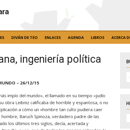
ara
ES
DIVÁN DE TEO
ENLACES
AGENDA
LIBROS
ACERCA D
na, ingeniería política
B
B
po
MUNDO – 26/12/15
más impío del mundo», el llamado en su tiempo «judío
su obra Leibniz calificaba de horrible y espantosa, o no
H
plicación a cómo un «hombre tan culto pudiera caer
H
e hombre, Baruch Spinoza, verdadero padre de las
D
do los últimos tres siglos, decía, acertada y
N