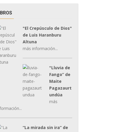
IBROS
"El Crepúsculo de Dios"
de Luis Haranburu
Altuna
más información...
"Lluvia de
Fango” de
Maite
Pagazaurt
undúa
más
formación...
“La mirada sin ira” de