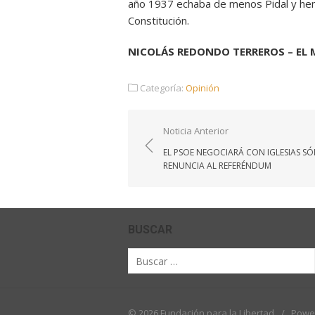
año 1937 echaba de menos Pidal y hem
Constitución.
NICOLÁS REDONDO TERREROS – EL 
Categoría:
Opinión
Navegación
Noticia Anterior
de
EL PSOE NEGOCIARÁ CON IGLESIAS SÓ
entradas
RENUNCIA AL REFERÉNDUM
BUSCAR
Buscar
por:
© 2026 Fundación para la Libertad
/
Powe