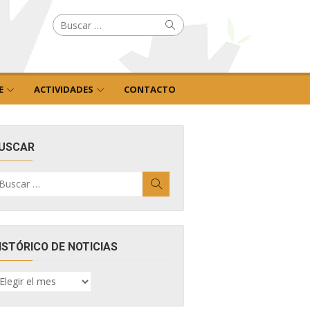
Buscar
Buscar
por:
E
ACTIVIDADES
CONTACTO
USCAR
uscar
Buscar
r:
ISTÓRICO DE NOTICIAS
ISTÓRICO
E
OTICIAS