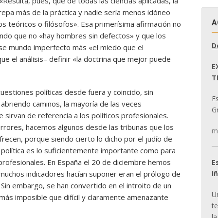
Resulta, pues, que de todas las ciencias aplicadas, la
screpa más de la práctica y nadie sería menos idóneo
A
os teóricos o filósofos». Esa primerísima afirmación no
iendo que no «hay hombres sin defectos» y que los
D
en ese mundo imperfecto más «el miedo que el
e el análisis– definir «la doctrina que mejor puede
E
T
cuestiones políticas desde fuera y coincido, sin
E
abriendo caminos, la mayoría de las veces
Gr
sirvan de referencia a los políticos profesionales.
 errores, hacemos algunos desde las tribunas que los
m
frecen, porque siendo cierto lo dicho por el judío de
a política es lo suficientemente importante como para
s profesionales. En España el 20 de diciembre hemos
E
I
muchos indicadores hacían suponer eran el prólogo de
 Sin embargo, se han convertido en el introito de un
U
más imposible que difícil y claramente amenazante
t
la