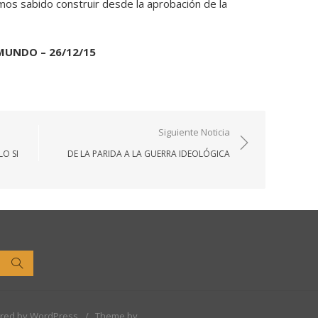
os sabido construir desde la aprobación de la
MUNDO – 26/12/15
Siguiente Noticia
LO SI
DE LA PARIDA A LA GUERRA IDEOLÓGICA
Buscar
red by WordPress
/
Theme by