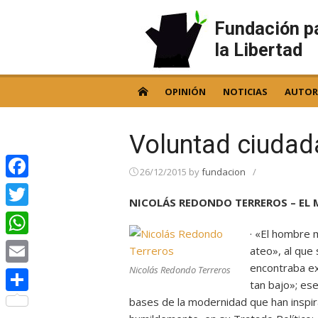
Skip
to
Fundación p
content
la Libertad
OPINIÓN
NOTICIAS
AUTOR
Voluntad ciudada
26/12/2015
by
fundacion
/
Facebook
NICOLÁS REDONDO TERREROS – EL 
Twitter
· «El hombre 
WhatsApp
ateo», al que 
encontraba ex
Nicolás Redondo Terreros
Email
tan bajo»; es
bases de la modernidad que han inspira
Compartir