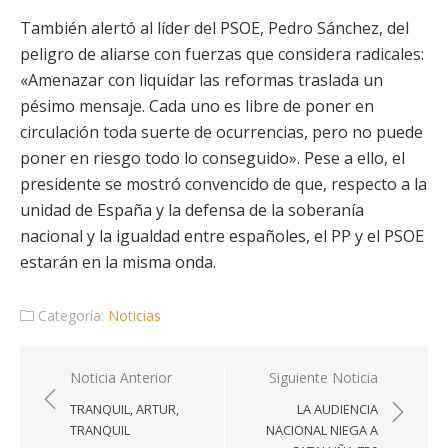
También alertó al líder del PSOE, Pedro Sánchez, del
peligro de aliarse con fuerzas que considera radicales:
«Amenazar con liquidar las reformas traslada un
pésimo mensaje. Cada uno es libre de poner en
circulación toda suerte de ocurrencias, pero no puede
poner en riesgo todo lo conseguido». Pese a ello, el
presidente se mostró convencido de que, respecto a la
unidad de España y la defensa de la soberanía
nacional y la igualdad entre españoles, el PP y el PSOE
estarán en la misma onda.
Categoría:
Noticias
Navegación
Noticia Anterior
Siguiente Noticia
de
TRANQUIL, ARTUR,
LA AUDIENCIA
entradas
TRANQUIL
NACIONAL NIEGA A