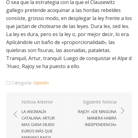
O sea que la estrategia con la que el Clausewitz
gallego pretende acoquinar a las hordas rebeldes
consiste, grosso modo, en desplegar la ley frente a los
que jactan de chotearse de las leyes. Dura lex, sed lex.
La ley es dura, pero es la ley o, por mejor decir, lo era.
Aplicándole un baño de «proporcionalidad», las
quiebras son fisuras, las asonadas, pataletas.
Tranquil, Artur, tranquil. Luego de conquistar el Alpe d
´Huez, Rajoy se ha puesto a ello.
Categoría:
Opinión
Navegación
Noticia Anterior
Siguiente Noticia
de
LA ANOMALÍA
RAJOY: «DE NINGUNA
entradas
CATALANA: ARTUR
MANERA HABRÁ
MAS GANA 58.650
INDEPENDENCIA»
EUROS MÁS QUE
MARIANO RAJOY