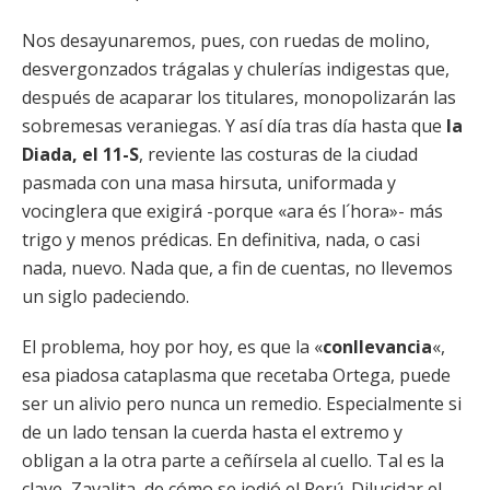
Nos desayunaremos, pues, con ruedas de molino,
desvergonzados trágalas y chulerías indigestas que,
después de acaparar los titulares, monopolizarán las
sobremesas veraniegas. Y así día tras día hasta que
la
Diada, el 11-S
, reviente las costuras de la ciudad
pasmada con una masa hirsuta, uniformada y
vocinglera que exigirá -porque «ara és l´hora»- más
trigo y menos prédicas. En definitiva, nada, o casi
nada, nuevo. Nada que, a fin de cuentas, no llevemos
un siglo padeciendo.
El problema, hoy por hoy, es que la «
conllevancia
«,
esa piadosa cataplasma que recetaba Ortega, puede
ser un alivio pero nunca un remedio. Especialmente si
de un lado tensan la cuerda hasta el extremo y
obligan a la otra parte a ceñírsela al cuello. Tal es la
clave, Zavalita, de cómo se jodió el Perú. Dilucidar el