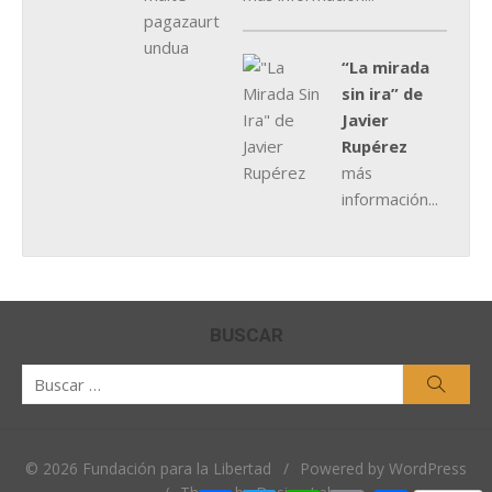
“La mirada
sin ira” de
Javier
Rupérez
más
información...
BUSCAR
Buscar
Busca
por:
© 2026 Fundación para la Libertad
/
Powered by WordPress