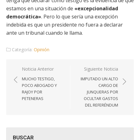
tenga que declarar como testigo es la evidencia de que
estamos en una situación de
«excepcionalidad
democrática»
. Pero lo que sería una excepción
indebida es que un presidente no fuera a declarar
ante un tribunal cuando le llama.
Categoría:
Opinión
Navegación
Noticia Anterior
Siguiente Noticia
de
MUCHO TESTIGO,
IMPUTADO UN ALTO
entradas
POCO ABOGADO Y
CARGO DE
RAJOY POR
JUNQUERAS POR
PETENERAS
OCULTAR GASTOS
DEL REFERÉNDUM
BUSCAR