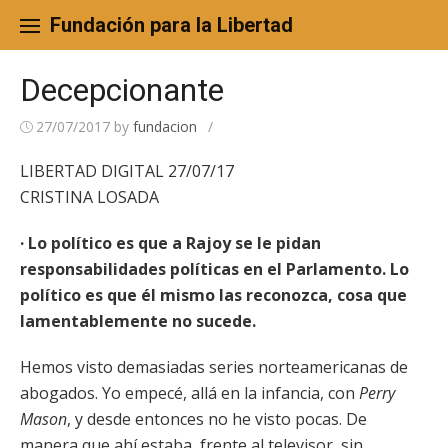
Skip
to
Fundación para la Libertad
content
Decepcionante
27/07/2017
by
fundacion
/
LIBERTAD DIGITAL 27/07/17
CRISTINA LOSADA
· Lo político es que a Rajoy se le pidan
responsabilidades políticas en el Parlamento. Lo
político es que él mismo las reconozca, cosa que
lamentablemente no sucede.
Hemos visto demasiadas series norteamericanas de
abogados. Yo empecé, allá en la infancia, con
Perry
Mason
, y desde entonces no he visto pocas. De
manera que ahí estaba, frente al televisor, sin