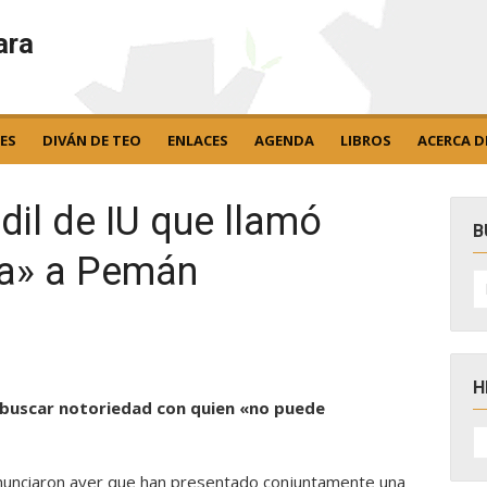
ara
ES
DIVÁN DE TEO
ENLACES
AGENDA
LIBROS
ACERCA D
il de IU que llamó
B
ta» a Pemán
B
po
H
de buscar notoriedad con quien «no puede
H
D
N
anunciaron ayer que han presentado conjuntamente una