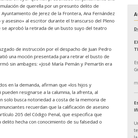
ormulación de querella por un presunto delito de
el Ayuntamiento de Jerez de la Frontera, Ana Fernández
A
 y asesino» al escritor durante el transcurso del Pleno
e se aprobó la retirada de un busto suyo del teatro
D
E
uzgado de instrucción por el despacho de Juan Pedro
T
tió una moción presentada para retirar el busto de
E
firmó sin ambages: «José María Pemán y Pemartín era
Gr
m
dos en la demanda, afirman que «los hijos y
pueden resignarse a la calumnia, la afrenta, al
ien solo busca notoriedad a costa de la memoria de
E
nunciantes recuerdan que la calificación de asesino
I
artículo 205 del Código Penal, que especifica que
n delito hecha con conocimiento de su falsedad o
U
t
la