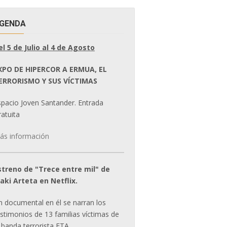
GENDA
el 5 de Julio al 4 de Agosto
XPO DE HIPERCOR A ERMUA, EL
ERRORISMO Y SUS VÍCTIMAS
spacio Joven Santander. Entrada
atuita
ás información
streno de "Trece entre mil" de
ñaki Arteta en Netflix.
n documental en él se narran los
estimonios de 13 familias víctimas de
 banda terrorista ETA.