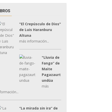
IBROS
"El Crepúsculo de Dios"
de Luis Haranburu
Altuna
más información...
"Lluvia de
Fango” de
Maite
Pagazaurt
undúa
más
formación...
“La mirada sin ira” de