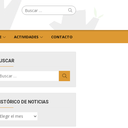
Buscar
Buscar
por:
E
ACTIVIDADES
CONTACTO
USCAR
uscar
Buscar
r:
ISTÓRICO DE NOTICIAS
ISTÓRICO
E
OTICIAS