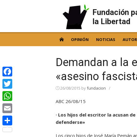
Skip
to
Fundación p
content
la Libertad
OPINIÓN
NOTICIAS
AUTOR
Demandan a la ed
«asesino fascis
Facebook
26/08/2015
by
fundacion
/
Twitter
ABC 26/08/15
WhatsApp
· Los hijos del escritor la acusan 
Email
defenderse»
Compartir
Los cinco hijos de José María Pemán 