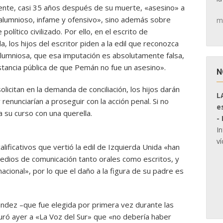
nte, casi 35 años después de su muerte, «asesino» a
calumnioso, infame y ofensivo», sino además sobre
m
olítico civilizado. Por ello, en el escrito de
la, los hijos del escritor piden a la edil que reconozca
alumniosa, que esa imputación es absolutamente falsa,
tancia pública de que Pemán no fue un asesino».
N
solicitan en la demanda de conciliación, los hijos darán
L
enunciarían a proseguir con la acción penal. Si no
e
a su curso con una querella.
-
I
ví
ificativos que vertió la edil de Izquierda Unida «han
edios de comunicación tanto orales como escritos, y
acional», por lo que el daño a la figura de su padre es
ndez –que fue elegida por primera vez durante las
ró ayer a «La Voz del Sur» que «no debería haber