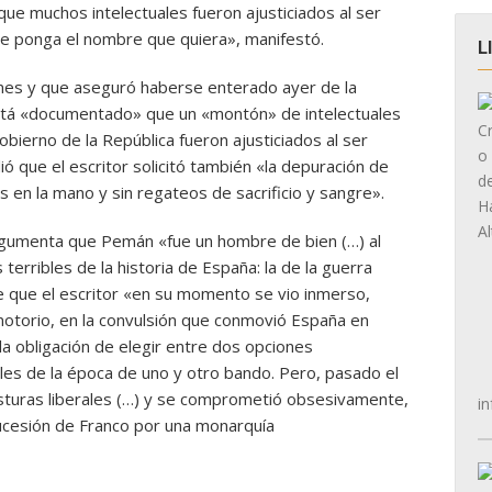
e muchos intelectuales fueron ajusticiados al ser
e ponga el nombre que quiera», manifestó.
L
ones y que aseguró haberse enterado ayer de la
stá «documentado» que un «montón» de intelectuales
obierno de la República fueron ajusticiados al ser
 que el escritor solicitó también «la depuración de
 en la mano y sin regateos de sacrificio y sangre».
argumenta que Pemán «fue un hombre de bien (…) al
terribles de la historia de España: la de la guerra
de que el escritor «en su momento se vio inmerso,
notorio, en la convulsión que conmovió España en
la obligación de elegir entre dos opciones
les de la época de uno y otro bando. Pero, pasado el
sturas liberales (…) y se comprometió obsesivamente,
in
sucesión de Franco por una monarquía