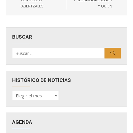
entradas
‘ABERTZALES’
Y QUIEN
BUSCAR
Buscar
Buscar
por:
HISTÓRICO DE NOTICIAS
HISTÓRICO
DE
NOTICIAS
AGENDA