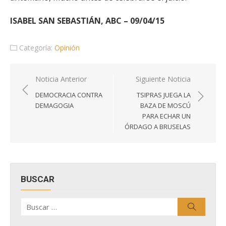
ISABEL SAN SEBASTIÁN, ABC – 09/04/15
Categoría:
Opinión
Navegación
Noticia Anterior
Siguiente Noticia
de
DEMOCRACIA CONTRA
TSIPRAS JUEGA LA
entradas
DEMAGOGIA
BAZA DE MOSCÚ
PARA ECHAR UN
ÓRDAGO A BRUSELAS
BUSCAR
Buscar
Buscar
por: