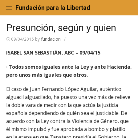
Skip
to
Fundación para la Libertad
content
Presunción, según y quien
09/04/2015
by
fundacion
/
ISABEL SAN SEBASTIÁN, ABC – 09/04/15
· Todos somos iguales ante la Ley y ante Hacienda,
pero unos más iguales que otros.
El caso de Juan Fernando López Aguilar, auténtico
alguacil alguacilado, ha puesto una vez más de relieve
la doble vara de medir con la que actúa la justicia
española dependiendo de quién sea el justiciable. De
acuerdo con la Ley contra la Violencia de Género, que
él mismo impulsó y fue aprobada a bombo y platillo
en la etapa en que Zapatero presidía el Gobierno, la