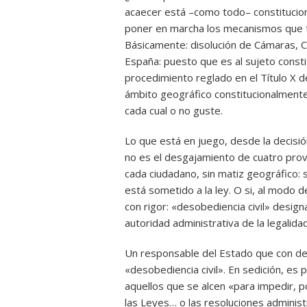
acaecer está –como todo– constitucion
poner en marcha los mecanismos que to
Básicamente: disolución de Cámaras, 
España: puesto que es al sujeto consti
procedimiento reglado en el Título X de
ámbito geográfico constitucionalmente 
cada cual o no guste.
Lo que está en juego, desde la decisió
no es el desgajamiento de cuatro prov
cada ciudadano, sin matiz geográfico:
está sometido a la ley. O si, al modo 
con rigor: «desobediencia civil» design
autoridad administrativa de la legalida
Un responsable del Estado que con deli
«desobediencia civil». En sedición, es 
aquellos que se alcen «para impedir, por
las Leyes… o las resoluciones administr