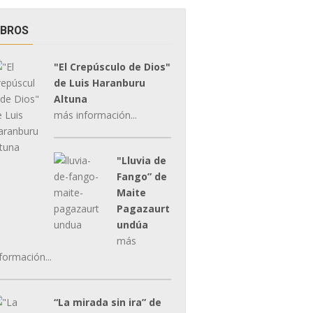
IBROS
"El Crepúsculo de Dios"
de Luis Haranburu
Altuna
más información...
"Lluvia de
Fango” de
Maite
Pagazaurt
undúa
más
formación...
“La mirada sin ira” de