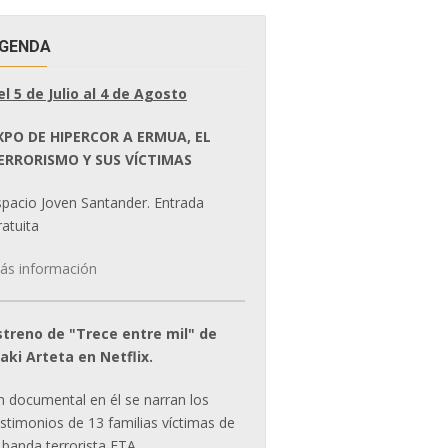
GENDA
el 5 de Julio al 4 de Agosto
XPO DE HIPERCOR A ERMUA, EL
ERRORISMO Y SUS VÍCTIMAS
spacio Joven Santander. Entrada
atuita
ás información
streno de "Trece entre mil" de
ñaki Arteta en Netflix.
n documental en él se narran los
estimonios de 13 familias víctimas de
 banda terrorista ETA.