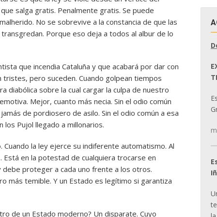
 que salga gratis. Penalmente gratis. Se puede
 malherido. No se sobrevive a la constancia de que las
A
 transgredan. Porque eso deja a todos al albur de lo
D
E
tista que incendia Cataluña y que acabará por dar con
T
on tristes, pero suceden. Cuando golpean tiempos
a diabólica sobre la cual cargar la culpa de nuestro
E
emotiva. Mejor, cuanto más necia. Sin el odio común
Gr
do jamás de pordiosero de asilo. Sin el odio común a esa
los Pujol llegado a millonarios.
m
obo. Cuando la ley ejerce su indiferente automatismo. Al
 Está en la potestad de cualquiera trocarse en
E
ey debe proteger a cada uno frente a los otros.
I
ro más temible. Y un Estado es legítimo si garantiza
U
t
ntro de un Estado moderno? Un disparate. Cuyo
la