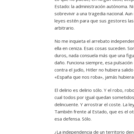
Estado: la administración autónoma. Ni
sobrevivir a una tragedia nacional. Aun
leyes estén para que sus gestores las
arbitrario.
No me inquieta el arrebato independen
ella en ceniza. Esas cosas suceden. S
duros, nada consuela más que una figur
daño. Funciona siempre, esa pulsación 
contra el judío, Hitler no hubiera sali
«España que nos roba», jamás hubieran 
El delirio es delirio sólo. Y el robo, r
cual todos por igual quedan sometidos.
delincuente. Y arrostrar el coste. La l
También frente al Estado, que es el ot
esa defensa. Sólo.
¿La independencia de un territorio de