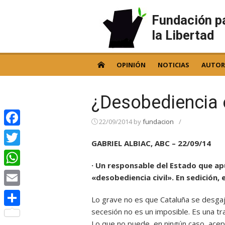
Skip
to
Fundación p
content
la Libertad
OPINIÓN
NOTICIAS
AUTOR
¿Desobediencia 
22/09/2014
by
fundacion
/
Facebook
GABRIEL ALBIAC, ABC – 22/09/14
Twitter
· Un responsable del Estado que apu
WhatsApp
«desobediencia civil». En sedición, 
Email
Lo grave no es que Cataluña se desgaje
secesión no es un imposible. Es una tr
Compartir
Lo que no puede, en ningún caso, acept