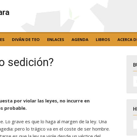
ara
ES
DIVÁN DE TEO
ENLACES
AGENDA
LIBROS
ACERCA D
o sedición?
B
B
po
esta por violar las leyes, no incurre en
es probable.
H
. Lo grave es que lo haga al margen de la ley. Una
H
D
agedia: pero lo trágico va en el coste de ser hombre.
N
arse es que la ley se viole desde un vértice del