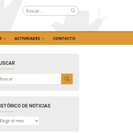
Buscar
Buscar
por:
E
ACTIVIDADES
CONTACTO
USCAR
uscar
Buscar
r:
ISTÓRICO DE NOTICIAS
ISTÓRICO
E
OTICIAS