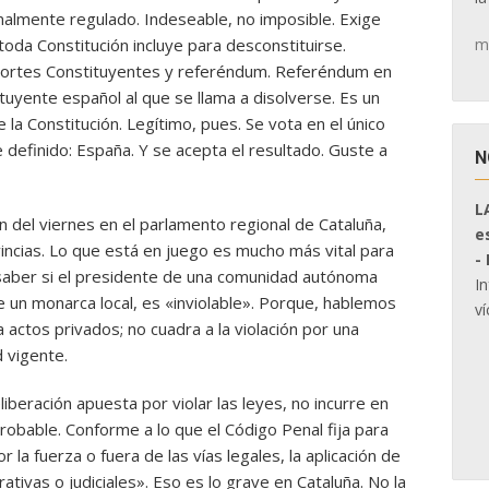
almente regulado. Indeseable, no imposible. Exige
m
da Constitución incluye para desconstituirse.
Cortes Constituyentes y referéndum. Referéndum en
tuyente español al que se llama a disolverse. Es un
 la Constitución. Legítimo, pues. Se vota en el único
definido: España. Y se acepta el resultado. Guste a
N
L
n del viernes en el parlamento regional de Cataluña,
e
incias. Lo que está en juego es mucho más vital para
-
 saber si el presidente de una comunidad autónoma
I
de un monarca local, es «inviolable». Porque, hablemos
ví
a actos privados; no cuadra a la violación por una
d vigente.
beración apuesta por violar las leyes, no incurre en
probable. Conforme a lo que el Código Penal fija para
 la fuerza o fuera de las vías legales, la aplicación de
ativas o judiciales». Eso es lo grave en Cataluña. No la