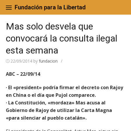
Skip
to
Fundación para la Libertad
content
Mas solo desvela que
convocará la consulta ilegal
esta semana
22/09/2014
by
fundacion
/
ABC – 22/09/14
· El «president» podría firmar el decreto con Rajoy
en China o el día que Pujol comparece.
· La Constitución, «mordaza» Mas acusa al
Gobierno de Rajoy de utilizar la Carta Magna
«para silenciar al pueblo catalán».