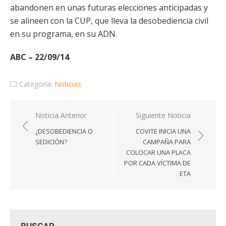
abandonen en unas futuras elecciones anticipadas y
se alineen con la CUP, que lleva la desobediencia civil
en su programa, en su ADN.
ABC – 22/09/14
Categoría:
Noticias
Navegación
Noticia Anterior
Siguiente Noticia
de
¿DESOBEDIENCIA O
COVITE INICIA UNA
entradas
SEDICIÓN?
CAMPAÑA PARA
COLOCAR UNA PLACA
POR CADA VÍCTIMA DE
ETA