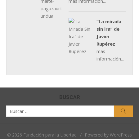
más información...
“La mirada
sin ira” de
Javier
Rupérez
más
información...
BUSCAR
Buscar
Busca
por:
© 2026 Fundación para la Libertad
/
Powered by WordPress