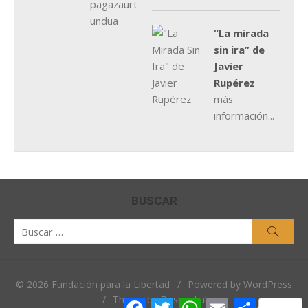
“La mirada
sin ira” de
Javier
Rupérez
más
información...
BUSCAR
Buscar
Busca
por:
© 2026 Fundación para la Libertad
/
Powered by WordPress
/
Theme by Design Lab
Facebook
Twitter
WhatsApp
Email
Comparti