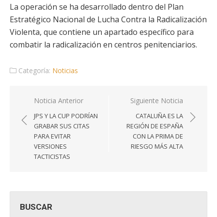
La operación se ha desarrollado dentro del Plan
Estratégico Nacional de Lucha Contra la Radicalización
Violenta, que contiene un apartado específico para
combatir la radicalización en centros penitenciarios.
Categoría:
Noticias
Navegación
Noticia Anterior
Siguiente Noticia
de
JPS Y LA CUP PODRÍAN
CATALUÑA ES LA
entradas
GRABAR SUS CITAS
REGIÓN DE ESPAÑA
PARA EVITAR
CON LA PRIMA DE
VERSIONES
RIESGO MÁS ALTA
TACTICISTAS
BUSCAR