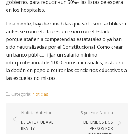
gobierno, para reducir «un 50%» las listas de espera
en los hospitales.
Finalmente, hay diez medidas que sólo son factibles si
antes se concreta la desconexión con el Estado,
porque atañen a competencias estatatales o ya han
sido neutralizadas por el Constitucional. Como crear
un banco público, fijar un salario mínimo
interprofesional de 1.000 euros mensuales, instaurar
la dación en pago o retirar los conciertos educativos a
las escuelas no mixtas.
Categoría:
Noticias
Navegación
Noticia Anterior
Siguiente Noticia
de
DE LA TERTULIA AL
DETENIDOS DOS
entradas
REALITY
PRESOS POR