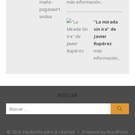
más información...
“La mirada
sin ira” de
Javier
Rupérez
más
información...
BUSCAR
Buscar
Busca
por:
© 2026 Fundación para la Libertad
/
Powered by WordPress