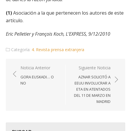
(1)
Asociación a la que pertenecen los autores de este
artículo.
Eric Pelletier y François Koch, L’EXPRESS, 9/12/2010
Categoría:
4. Revista prensa extranjera
Navegación
Noticia Anterior
Siguiente Noticia
de
GORA EUSKADI… O
AZNAR SOLICITÓ A
entradas
NO
EEUU INVOLUCRAR A
ETA EN ATENTADOS
DEL 11 DE MARZO EN
MADRID