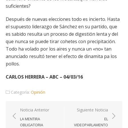
suficientes?
Después de nuevas elecciones todo es incierto. Hasta
el supuesto liderazgo de Sánchez en su partido, que
es sabido resulta un proceso de digestión lenta y del
que nunca se puede tirar cohetes con precipitación.
Todo ha volado por los aires y nunca un «no» tan
anunciado resultó tener el efecto de dinamita pa los
pollos.
CARLOS HERRERA – ABC – 04/03/16
Categoría:
Opinión
Navegación
Noticia Anterior
Siguiente Noticia
de
LA MENTIRA
EL
entradas
OBLIGATORIA
VIDEOPARLAMENTO