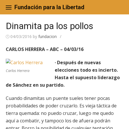
Skip
to
Fundación para la Libertad
content
Dinamita pa los pollos
04/03/2016
by
fundacion
/
CARLOS HERRERA – ABC – 04/03/16
· Después de nuevas
elecciones todo es incierto.
Carlos Herrera
Hasta el supuesto liderazgo
de Sánchez en su partido.
Cuando dinamitas un puente sueles tener pocas
probabilidades de poder cruzarlo. Es vieja táctica de
tierra quemada: no puedo cruzar, luego me quedo
aquí a combatir, y tampoco los de afuera podrán
entrar. Borro la posibilidad de cualquier tentación.