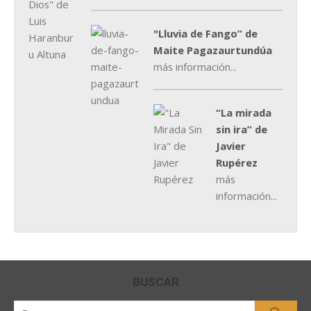
"Lluvia de Fango” de
Maite Pagazaurtundúa
más información...
“La mirada
sin ira” de
Javier
Rupérez
más
información...
BUSCAR
Buscar