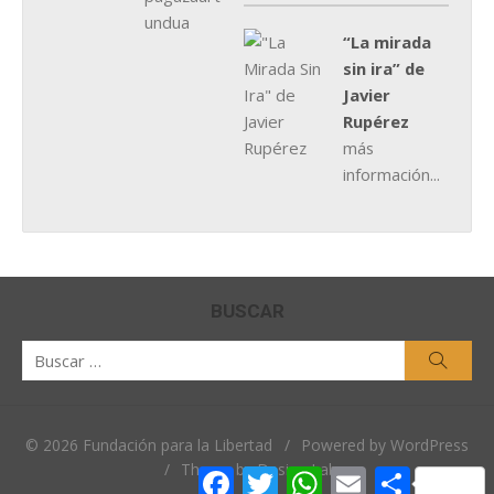
“La mirada
sin ira” de
Javier
Rupérez
más
información...
BUSCAR
Buscar
Busca
por:
© 2026 Fundación para la Libertad
/
Powered by WordPress
/
Theme by Design Lab
Facebook
Twitter
WhatsApp
Email
Comparti