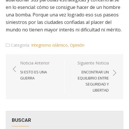
en lo esencial: cómo se consigue hacer de un hombre
una bomba. Porque una vez logrado eso sus paseos
siniestros por las ciudades confiadas al placer del
mundo no tienen mayor interés ni dificultad ni mérito.
Categoría:
Integrismo islámico
,
Opinión
Navegación
Noticia Anterior
Siguiente Noticia
de
SI ESTO ES UNA
ENCONTRAR UN
entradas
GUERRA
EQUILIBRIO ENTRE
SEGURIDAD Y
LIBERTAD
BUSCAR