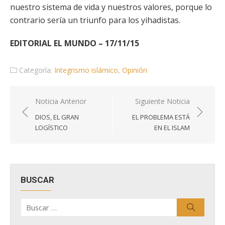
nuestro sistema de vida y nuestros valores, porque lo
contrario sería un triunfo para los yihadistas.
EDITORIAL EL MUNDO – 17/11/15
Categoría:
Integrismo islámico
,
Opinión
Navegación
Noticia Anterior
Siguiente Noticia
de
DIOS, EL GRAN
EL PROBLEMA ESTÁ
entradas
LOGÍSTICO
EN EL ISLAM
BUSCAR
Buscar
Buscar
por: