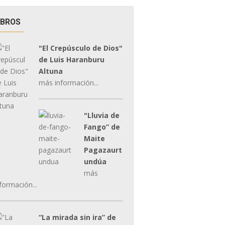
IBROS
"El Crepúsculo de Dios"
de Luis Haranburu
Altuna
más información...
"Lluvia de
Fango” de
Maite
Pagazaurt
undúa
más
formación...
“La mirada sin ira” de