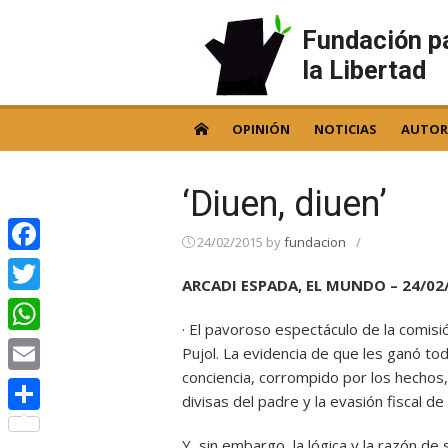
Skip
to
Fundación p
content
la Libertad
OPINIÓN
NOTICIAS
AUTOR
‘Diuen, diuen’
24/02/2015
by
fundacion
/
Facebook
ARCADI ESPADA, EL MUNDO – 24/02
Twitter
· El pavoroso espectáculo de la comisi
WhatsApp
Pujol. La evidencia de que les ganó to
conciencia, corrompido por los hechos
Email
divisas del padre y la evasión fiscal de 
Compartir
Y, sin embargo, la lógica y la razón de 