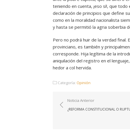
teniendo en cuenta, ¡eso sí!, que todo
declaración de principios que define su
como en la moralidad nacionalista siem
y hasta se permitió la agria soberbia de
Pero no podrá huir de la verdad final.
provinciano, es también y principalment
corresponde. Hija legítima de la introduc
aniquilación del registro en el lenguaje
hedor a col hervida.
Categoría:
Opinión
Navegación
Noticia Anterior
de
¿REFORMA CONSTITUCIONAL O RUPT
entradas