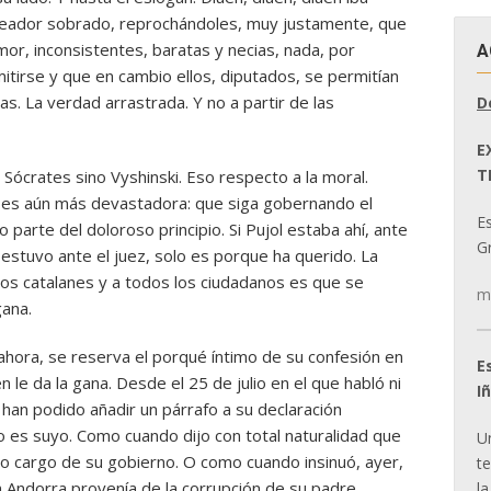
xeador sobrado, reprochándoles, muy justamente, que
mor, inconsistentes, baratas y necias, nada, por
A
tirse y que en cambio ellos, diputados, se permitían
itas. La verdad arrastrada. Y no a partir de las
D
E
T
Sócrates sino Vyshinski. Eso respecto a la moral.
ón es aún más devastadora: que siga gobernando el
E
parte del doloroso principio. Si Pujol estaba ahí, ante
Gr
estuvo ante el juez, solo es porque ha querido. La
cos catalanes y a todos los ciudadanos es que se
m
gana.
 ahora, se reserva el porqué íntimo de su confesión en
E
le da la gana. Desde el 25 de julio en el que habló ni
I
es han podido añadir un párrafo a su declaración
do es suyo. Como cuando dijo con total naturalidad que
U
to cargo de su gobierno. O como cuando insinuó, ayer,
t
n Andorra provenía de la corrupción de su padre,
la