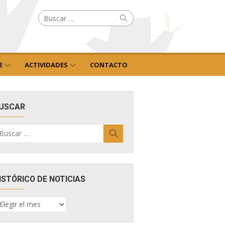
Buscar
Buscar
por:
E
ACTIVIDADES
CONTACTO
USCAR
uscar
Buscar
r:
ISTÓRICO DE NOTICIAS
ISTÓRICO
E
OTICIAS