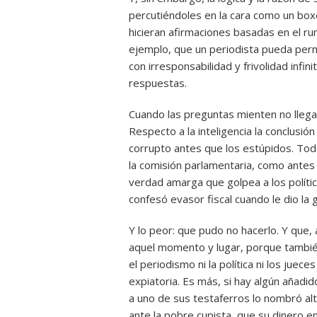
percutiéndoles en la cara como un bo
hicieran afirmaciones basadas en el ru
ejemplo, que un periodista pueda permi
con irresponsabilidad y frivolidad infin
respuestas.
Cuando las preguntas mienten no llega 
Respecto a la inteligencia la conclusi
corrupto antes que los estúpidos. Todo 
la comisión parlamentaria, como antes 
verdad amarga que golpea a los políti
confesó evasor fiscal cuando le dio la 
Y lo peor: que pudo no hacerlo. Y que,
aquel momento y lugar, porque también 
el periodismo ni la política ni los juec
expiatoria. Es más, si hay algún añadi
a uno de sus testaferros lo nombró al
ante la pobre cupista, que su dinero e