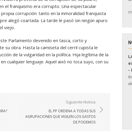
 en el franquismo era corrupto. Una espectacular
m
 propia corrupción: tanto en la inmoralidad franquista
pre alegó coartada. La tarde le pasó sin ningún apuro
l viejo.
 Este Parlamento devenido en tasca, corto y
N
e su obra. Hasta la camiseta del cerril cupista le
ción de la vulgaridad en la política. Hija legítima de la
L
, en cualquier lenguaje. Aquel això no toca suyo, con su
e
-
I
ví
Siguiente Noticia
URA?
EL PP ORDENA A TODAS SUS
AGRUPACIONES QUE VIGILEN LOS GASTOS
DE PODEMOS