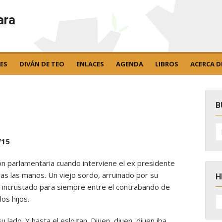
ara
ES
DIVÁN DE TEO
ENLACES
AGENDA
LIBROS
ACERCA D
B
B
po
/15
ón parlamentaria cuando interviene el ex presidente
das las manos. Un viejo sordo, arruinado por su
H
, incrustado para siempre entre el contrabando de
H
los hijos.
D
N
su lado. Y hasta el eslogan. Diuen, diuen, diuen iba