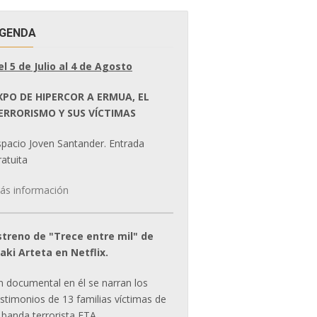
GENDA
el 5 de Julio al 4 de Agosto
XPO DE HIPERCOR A ERMUA, EL
ERRORISMO Y SUS VÍCTIMAS
spacio Joven Santander. Entrada
atuita
ás información
streno de "Trece entre mil" de
ñaki Arteta en Netflix.
n documental en él se narran los
estimonios de 13 familias víctimas de
 banda terrorista ETA.