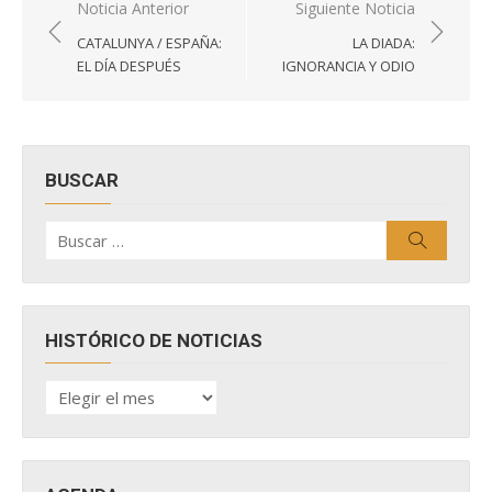
Navegación
Noticia Anterior
Siguiente Noticia
de
CATALUNYA / ESPAÑA:
LA DIADA:
entradas
EL DÍA DESPUÉS
IGNORANCIA Y ODIO
BUSCAR
Buscar
Buscar
por:
HISTÓRICO DE NOTICIAS
HISTÓRICO
DE
NOTICIAS