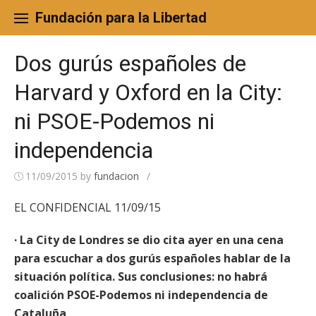
Skip
to
Fundación para la Libertad
content
Dos gurús españoles de
Harvard y Oxford en la City:
ni PSOE-Podemos ni
independencia
11/09/2015
by
fundacion
/
EL CONFIDENCIAL 11/09/15
· La City de Londres se dio cita ayer en una cena
para escuchar a dos gurús españoles hablar de la
situación política. Sus conclusiones: no habrá
coalición PSOE-Podemos ni independencia de
Cataluña