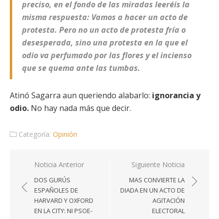
preciso, en el fondo de las miradas leeréis la
misma respuesta: Vamos a hacer un acto de
protesta. Pero no un acto de protesta fría o
desesperada, sino una protesta en la que el
odio va perfumado por las flores y el incienso
que se quema ante las tumbas.
Atinó Sagarra aun queriendo alabarlo:
ignorancia y
odio.
No hay nada más que decir.
Categoría:
Opinión
Navegación
Noticia Anterior
Siguiente Noticia
de
DOS GURÚS
MAS CONVIERTE LA
entradas
ESPAÑOLES DE
DIADA EN UN ACTO DE
HARVARD Y OXFORD
AGITACIÓN
EN LA CITY: NI PSOE-
ELECTORAL