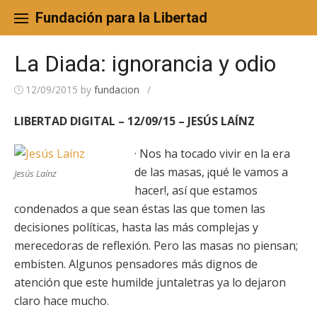
Skip
to
Fundación para la Libertad
content
La Diada: ignorancia y odio
12/09/2015
by
fundacion
/
LIBERTAD DIGITAL – 12/09/15 – JESÚS LAÍNZ
· Nos ha tocado vivir en la era
de las masas, ¡qué le vamos a
Jesús Laínz
hacer!, así que estamos
condenados a que sean éstas las que tomen las
decisiones políticas, hasta las más complejas y
merecedoras de reflexión. Pero las masas no piensan;
embisten. Algunos pensadores más dignos de
atención que este humilde juntaletras ya lo dejaron
claro hace mucho.