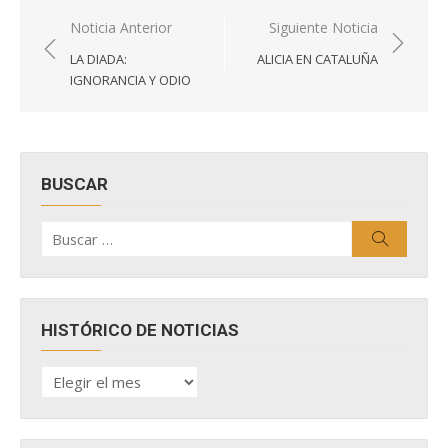
Navegación
Noticia Anterior
Siguiente Noticia
de
LA DIADA:
ALICIA EN CATALUÑA
entradas
IGNORANCIA Y ODIO
BUSCAR
Buscar
Buscar
por:
HISTÓRICO DE NOTICIAS
HISTÓRICO
DE
NOTICIAS