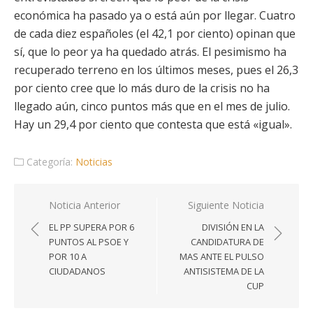
económica ha pasado ya o está aún por llegar. Cuatro
de cada diez españoles (el 42,1 por ciento) opinan que
sí, que lo peor ya ha quedado atrás. El pesimismo ha
recuperado terreno en los últimos meses, pues el 26,3
por ciento cree que lo más duro de la crisis no ha
llegado aún, cinco puntos más que en el mes de julio.
Hay un 29,4 por ciento que contesta que está «igual».
Categoría:
Noticias
Navegación
Noticia Anterior
Siguiente Noticia
de
EL PP SUPERA POR 6
DIVISIÓN EN LA
entradas
PUNTOS AL PSOE Y
CANDIDATURA DE
POR 10 A
MAS ANTE EL PULSO
CIUDADANOS
ANTISISTEMA DE LA
CUP