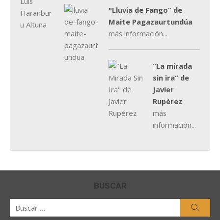
"Lluvia de Fango” de
Maite Pagazaurtundúa
más información...
“La mirada
sin ira” de
Javier
Rupérez
más
información...
BUSCAR
Buscar
Busca
por: